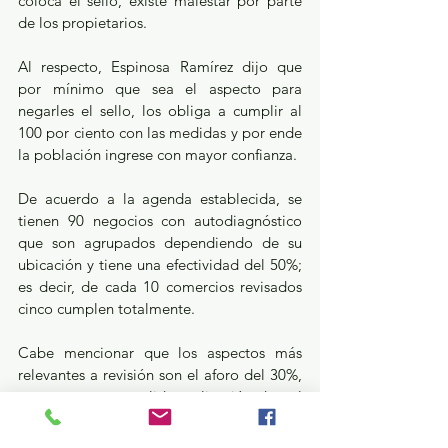
coloca el sello, existe malestar por parte 
de los propietarios.
Al respecto, Espinosa Ramírez dijo que 
por mínimo que sea el aspecto para 
negarles el sello, los obliga a cumplir al 
100 por ciento con las medidas y por ende 
la población ingrese con mayor confianza.
De acuerdo a la agenda establecida, se 
tienen 90 negocios con autodiagnóstico 
que son agrupados dependiendo de su 
ubicación y tiene una efectividad del 50%; 
es decir, de cada 10 comercios revisados 
cinco cumplen totalmente.
Cabe mencionar que los aspectos más 
relevantes a revisión son el aforo del 30%, 
un acceso y una salida, aplicación de gel 
antibacterial, sanitizar al personal y 
limpieza de artículos o enseres, por 