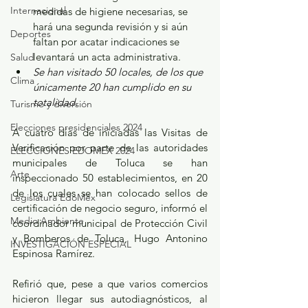
Internacional
medidas de higiene necesarias, se 
hará una segunda revisión y si aún 
Deportes
faltan por acatar indicaciones se 
levantará un acta administrativa.
Salud
Se han visitado 50 locales, de los que 
Clima
únicamente 20 han cumplido en su 
totalidad.
Turismo y diversión
Elecciones presidenciales 2024
A cuatro días de iniciadas las Visitas de 
Verificación por parte de las autoridades 
ELECCIONES EDOMEX 2024
municipales de Toluca se han 
Arte
inspeccionado 50 establecimientos, en 20 
de los cuales se han colocado sellos de 
Legislatura EdoMéx
certificación de negocio seguro, informó el 
Medio Ambiente
coordinador municipal de Protección Civil 
y Bomberos de Toluca, Hugo Antonino 
INVESTIGACIÓN ESPECIAL
Espinosa Ramírez.
Refirió que, pese a que varios comercios 
hicieron llegar sus autodiagnósticos, al 