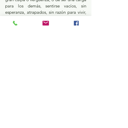
para los demás, sentirse vacíos, sin 
esperanza, atrapados, sin razón para vivir, 
extremadamente tristes, ansiosos, 
agitados, llenos de ira o con un dolor 
insoportable, ya sea emocional o físico.
También puede haber cambios de 
comportamiento, hacer un plan o 
investigar formas de morir, alejarse de los 
amigos, decir adiós, regalar artículos 
importantes o hacer un testamento, 
presentar conductas arriesgadas, como 
conducir con rapidez extrema, comer o 
dormir demasiado, o muy poco, o 
consumir drogas o alcohol con mayor 
frecuencia.
¿Qué pasa en tus municipios?