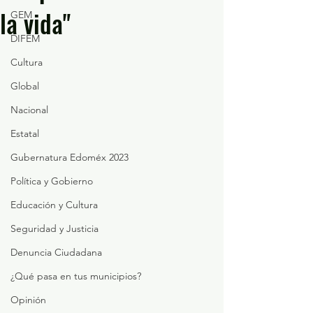
la vida"
GEM
DIFEM
Cultura
Global
Nacional
Estatal
Gubernatura Edoméx 2023
Política y Gobierno
Educación y Cultura
Seguridad y Justicia
Denuncia Ciudadana
¿Qué pasa en tus municipios?
Opinión