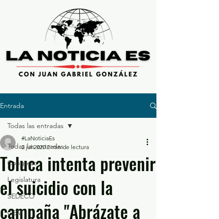
Entrada
Todas las entradas
#LaNoticiaEs
Todas las entradas
2 jul 2020
2 min de lectura
Toluca intenta prevenir
Congreso
el suicidio con la
Legislatura
SEDECO
campaña "Abrázate a
GEM