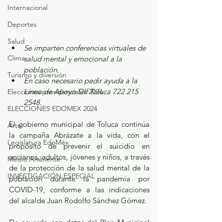
Internacional
Deportes
Salud
Se imparten conferencias virtuales de 
Clima
salud mental y emocional a la 
población.
Turismo y diversión
En caso necesario pedir ayuda a la 
Línea de Apoyo DIf Toluca 722 215 
Elecciones presidenciales 2024
2548.
ELECCIONES EDOMEX 2024
El gobierno municipal de Toluca continúa 
Arte
la campaña Abrázate a la vida, con el 
Legislatura EdoMéx
propósito de prevenir el suicidio en 
ancianos, adultos, jóvenes y niños, a través 
Medio Ambiente
de la protección de la salud mental de la 
INVESTIGACIÓN ESPECIAL
población durante la pandemia por 
COVID-19, conforme a las indicaciones 
del alcalde Juan Rodolfo Sánchez Gómez. 