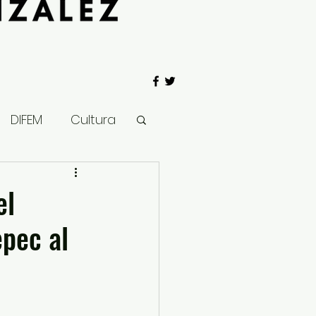
DIFEM
Cultura
 Gobierno
el
epec al
Salud
Clima