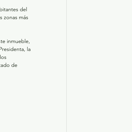
bitantes del 
as zonas más 
te inmueble, 
residenta, la 
los 
tado de 