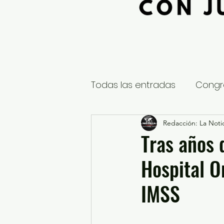
Todas las entradas
Congr
Global
Nacional
Redacción: La Notic
E
Tras años 
Hospital O
Educación y Cultura
S
IMSS
¿Qué pasa en tus municip