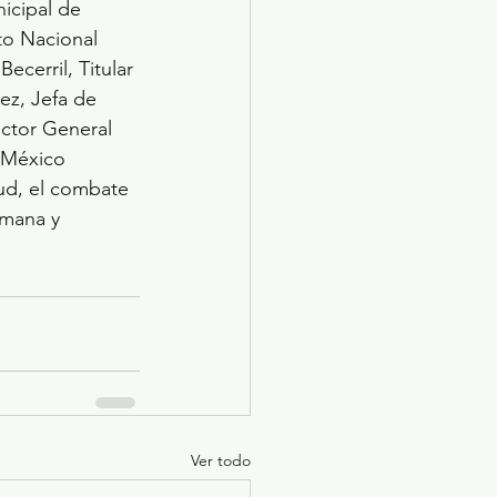
icipal de 
to Nacional 
ecerril, Titular 
z, Jefa de 
ctor General 
 México 
ud, el combate 
umana y 
Ver todo