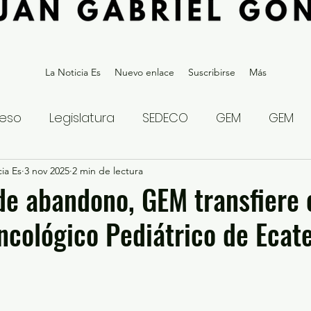
La Noticia Es
Nuevo enlace
Suscribirse
Más
eso
Legislatura
SEDECO
GEM
GEM
ia Es
statal
3 nov 2025
Gubernatura Edoméx 2023
2 min de lectura
Política y
de abandono, GEM transfiere 
ncológico Pediátrico de Ecat
eguridad y Justicia
Denuncia Ciudadana
ios?
Opinión
Internacional
Deportes