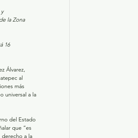
y 
de la Zona 
á 16 
z Álvarez, 
atepec al 
ciones más 
 universal a la 
rno del Estado 
ñalar que “es 
 derecho a la 