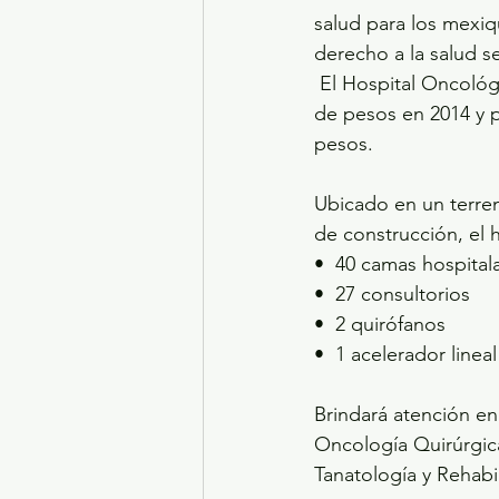
salud para los mexiq
derecho a la salud s
 El Hospital Oncológico Pediátrico de Ecatepec tuvo una inversión inicial de 460 millones 
de pesos en 2014 y p
pesos.
Ubicado en un terre
de construcción, el 
•⁠  ⁠40 camas hospital
•⁠  ⁠27 consultorios
•⁠  ⁠2 quirófanos
•⁠  ⁠1 acelerador line
Brindará atención en
Oncología Quirúrgica
Tanatología y Rehabil