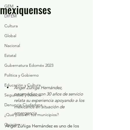
mexiquenses
GEM
DIFEM
Cultura
Global
Nacional
Estatal
Gubernatura Edoméx 2023
Política y Gobierno
Educación y Cultura
Ángel Zúñiga Hernández, 
paramédico con 30 años de servicio 
Seguridad y Justicia
relata su experiencia apoyando a los 
Denuncia Ciudadana
mexicanos en situación de 
emergencia.
¿Qué pasa en tus municipios?
Opinión
Ángel Zúñiga Hernández es uno de los 