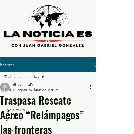
Entrada
Todas las entradas
#LaNoticiaEs
Todas las entradas
27 ago 2024
3 min de lectura
Traspasa Rescate
Congreso
Aéreo “Relámpagos”
Legislatura
SEDECO
las fronteras
GEM