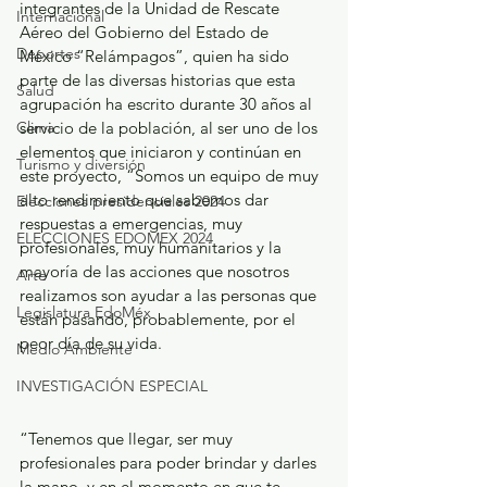
integrantes de la Unidad de Rescate 
Internacional
Aéreo del Gobierno del Estado de 
Deportes
México “Relámpagos”, quien ha sido 
parte de las diversas historias que esta 
Salud
agrupación ha escrito durante 30 años al 
Clima
servicio de la población, al ser uno de los 
elementos que iniciaron y continúan en 
Turismo y diversión
este proyecto, “Somos un equipo de muy 
alto rendimiento que sabemos dar 
Elecciones presidenciales 2024
respuestas a emergencias, muy 
ELECCIONES EDOMEX 2024
profesionales, muy humanitarios y la 
mayoría de las acciones que nosotros 
Arte
realizamos son ayudar a las personas que 
Legislatura EdoMéx
están pasando, probablemente, por el 
peor día de su vida.
Medio Ambiente
INVESTIGACIÓN ESPECIAL
“Tenemos que llegar, ser muy 
profesionales para poder brindar y darles 
la mano, y en el momento en que te 