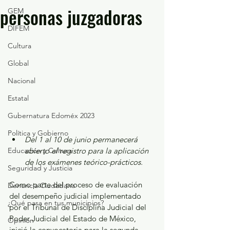
personas juzgadoras
GEM
DIFEM
Cultura
Global
Nacional
Estatal
Gubernatura Edoméx 2023
Política y Gobierno
Del 1 al 10 de junio permanecerá 
Educación y Cultura
abierto el registro para la aplicación 
de los exámenes teórico-prácticos.
Seguridad y Justicia
Como parte del proceso de evaluación 
Denuncia Ciudadana
del desempeño judicial implementado 
¿Qué pasa en tus municipios?
por el Tribunal de Disciplina Judicial del 
Poder Judicial del Estado de México, 
Opinión
inició la convocatoria para la segunda 