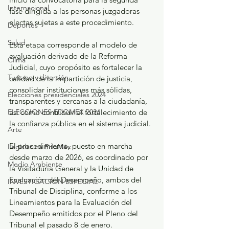
Internacional
fase dirigida a las personas juzgadoras 
electas sujetas a este procedimiento.
Deportes
Salud
Esta etapa corresponde al modelo de 
evaluación derivado de la Reforma 
Clima
Judicial, cuyo propósito es fortalecer la 
Turismo y diversión
calidad de la impartición de justicia, 
consolidar instituciones más sólidas, 
Elecciones presidenciales 2024
transparentes y cercanas a la ciudadanía, 
ELECCIONES EDOMEX 2024
así como contribuir al fortalecimiento de 
la confianza pública en el sistema judicial.
Arte
El procedimiento, puesto en marcha 
Legislatura EdoMéx
desde marzo de 2026, es coordinado por 
Medio Ambiente
la Visitaduría General y la Unidad de 
Evaluación del Desempeño, ambos del 
INVESTIGACIÓN ESPECIAL
Tribunal de Disciplina, conforme a los 
Lineamientos para la Evaluación del 
Desempeño emitidos por el Pleno del 
Tribunal el pasado 8 de enero. 