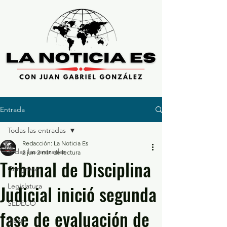
Entrada
Todas las entradas
Redacción: La Noticia Es
Todas las entradas
2 jun
2 min de lectura
Tribunal de Disciplina
Congreso
Judicial inició segunda
Legislatura
SEDECO
fase de evaluación de
GEM