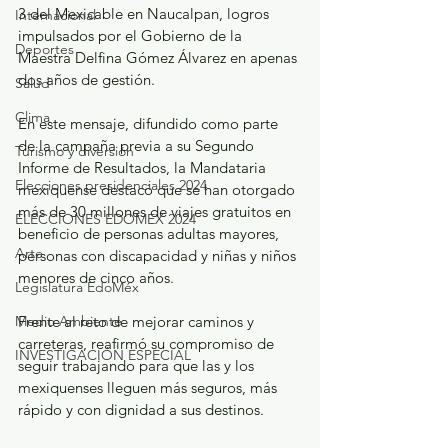
3 del Mexicable en Naucalpan, logros 
Internacional
impulsados por el Gobierno de la 
Deportes
Maestra Delfina Gómez Álvarez en apenas 
dos años de gestión.
Salud
Clima
En este mensaje, difundido como parte 
de la campaña previa a su Segundo 
Turismo y diversión
Informe de Resultados, la Mandataria 
Elecciones presidenciales 2024
mexiquense destacó que se han otorgado 
más de 30 millones de viajes gratuitos en 
ELECCIONES EDOMEX 2024
beneficio de personas adultas mayores, 
Arte
personas con discapacidad y niñas y niños 
menores de cinco años.
Legislatura EdoMéx
Medio Ambiente
Frente al reto de mejorar caminos y 
carreteras, reafirmó su compromiso de 
INVESTIGACIÓN ESPECIAL
seguir trabajando para que las y los 
mexiquenses lleguen más seguros, más 
rápido y con dignidad a sus destinos.