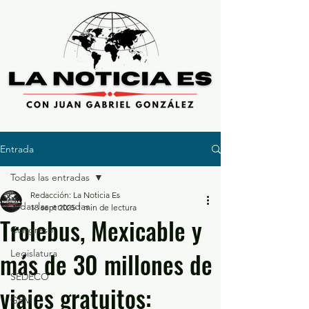
Entrada
Todas las entradas
Redacción: La Noticia Es
Todas las entradas
18 sept 2025
1 min de lectura
Trolebus, Mexicable y
Congreso
más de 30 millones de
Legislatura
SEDECO
viajes gratuitos:
GEM