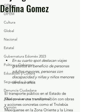
Delfina Gomez
GEM
DIFEM
Cultura
Global
Nacional
Estatal
Gubernatura Edoméx 2023
En su cuarto spot destacan viajes 
Política y Gobierno
gratuitos en beneficio de personas 
adultas mayores, personas con 
Educación y Cultura
discapacidad y niñas y niños menores 
Seguridad y Justicia
de cinco años.
Denuncia Ciudadana
El transporte público en el Estado de 
¿Qué pasa en tus municipios?
México vive una transformación con obras 
y acciones concretas como el Trolebús 
Opinión
Mexiquense en la Zona Oriente y la Línea 