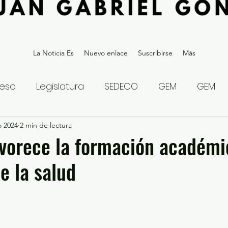
La Noticia Es
Nuevo enlace
Suscribirse
Más
eso
Legislatura
SEDECO
GEM
GEM
o 2024
statal
2 min de lectura
Gubernatura Edoméx 2023
Política y
vorece la formación académi
e la salud
eguridad y Justicia
Denuncia Ciudadana
ios?
Opinión
Internacional
Deportes