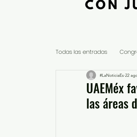
Todas las entradas
Congr
Global
Nacional
#LaNoticiaEs
22 ag
E
UAEMéx fa
las áreas d
Educación y Cultura
S
¿Qué pasa en tus municip