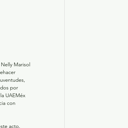
Nelly Marisol 
uehacer 
 juventudes, 
ados por 
e la UAEMéx 
cia con 
ste acto, 