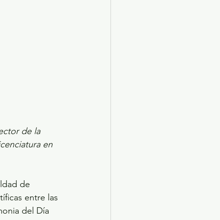
X 2024
Arte
ector de la 
cenciatura en 
ldad de 
ficas entre las 
monia del Día 