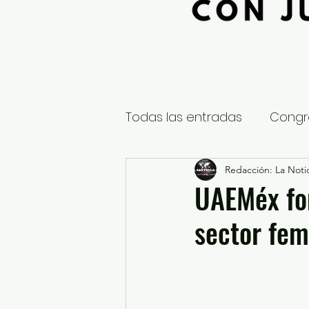
Todas las entradas
Congr
Global
Nacional
Redacción: La Notic
E
UAEMéx fom
sector fem
Educación y Cultura
S
¿Qué pasa en tus municip