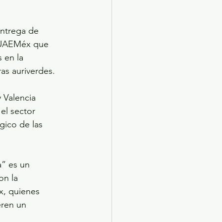
entrega de 
a UAEMéx que 
 en la 
ras auriverdes.
 Valencia 
el sector 
ico de las 
a” es un 
on la 
x, quienes 
eren un 