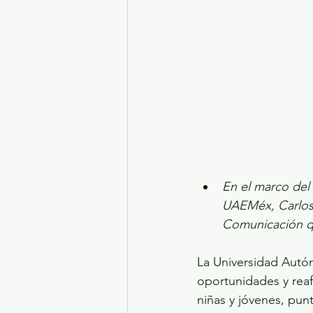
Turismo y diversión
El
Legislatura EdoMéx
Me
En el marco del D
UAEMéx, Carlos 
Comunicación qu
La Universidad Autó
oportunidades y reaf
niñas y jóvenes, punt