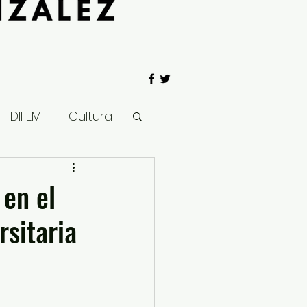
DIFEM
Cultura
 Gobierno
 en el
sitaria
Salud
Clima