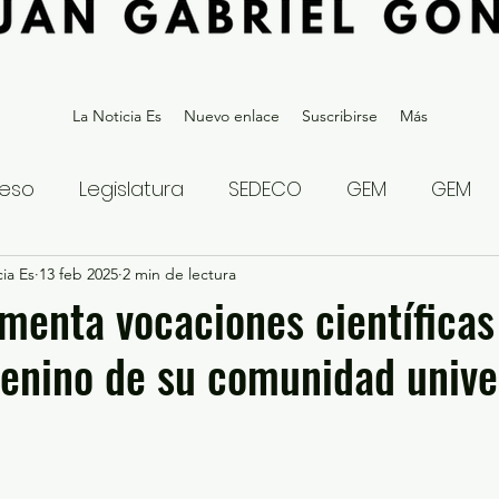
La Noticia Es
Nuevo enlace
Suscribirse
Más
eso
Legislatura
SEDECO
GEM
GEM
ia Es
statal
13 feb 2025
Gubernatura Edoméx 2023
2 min de lectura
Política y
enta vocaciones científicas
enino de su comunidad univer
eguridad y Justicia
Denuncia Ciudadana
ios?
Opinión
Internacional
Deportes