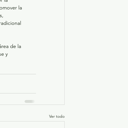
r la 
omover la 
s, 
radicional 
e y 
Ver todo