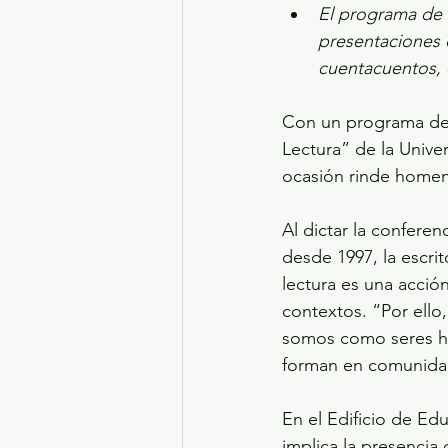
El programa de 
presentaciones d
cuentacuentos, ob
Con un programa de m
Lectura” de la Univ
ocasión rinde homenaj
Al dictar la confere
desde 1997, la escrit
lectura es una acción
contextos. “Por ello,
somos como seres hu
forman en comunida
En el Edificio de Edu
implica la presencia d