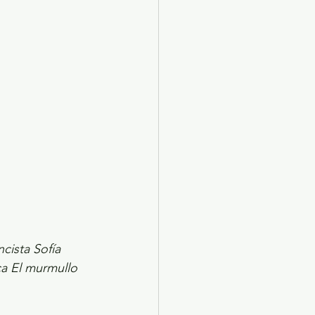
X 2024
Arte
cista Sofía 
ca El murmullo 