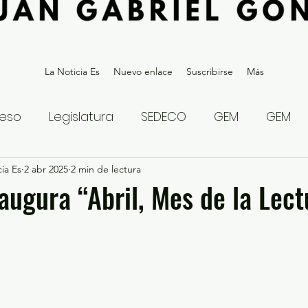
La Noticia Es
Nuevo enlace
Suscribirse
Más
eso
Legislatura
SEDECO
GEM
GEM
ia Es
statal
2 abr 2025
Gubernatura Edoméx 2023
2 min de lectura
Política y
ugura “Abril, Mes de la Lect
eguridad y Justicia
Denuncia Ciudadana
ios?
Opinión
Internacional
Deportes