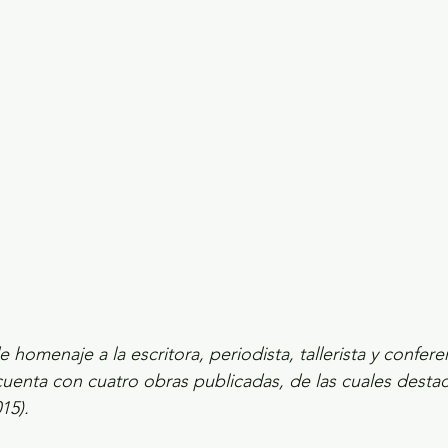
ecciones presidenciales 2024
ELECCIONES EDOME
dio Ambiente
INVESTIGACIÓN ESPECIAL
 homenaje a la escritora, periodista, tallerista y conferen
cuenta con cuatro obras publicadas, de las cuales desta
15).