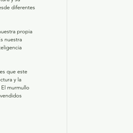
esde diferentes 
uestra propia 
s nuestra 
eligencia 
des que este 
tura y la 
a El murmullo 
 vendidos 