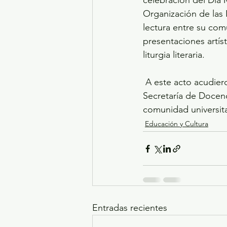
celebración del Día 
Organización de las
lectura entre su com
presentaciones artíst
liturgia literaria.
 A este acto acudieron integrantes del Gabinete Universitario, directores de área de la 
Secretaría de Docenc
comunidad universita
Educación y Cultura
Entradas recientes