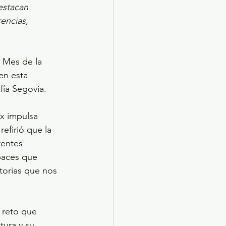
estacan 
encias, 
 Mes de la 
en esta 
fía Segovia. 
x impulsa 
efirió que la 
rentes 
apaces que 
torias que nos 
l reto que 
tura y su 