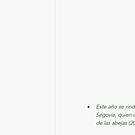
Turismo y diversión
El
Legislatura EdoMéx
Me
Este año se rinde
Segovia, quien 
de las abejas (20