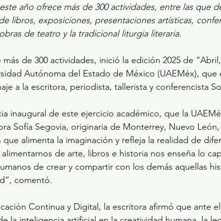
este año ofrece más de 300 actividades, entre las que d
e libros, exposiciones, presentaciones artísticas, confer
ras de teatro y la tradicional liturgia literaria.
ás de 300 actividades, inició la edición 2025 de “Abril,
ersidad Autónoma del Estado de México (UAEMéx), que 
e a la escritora, periodista, tallerista y conferencista So
ncia inaugural de este ejercicio académico, que la UAEMé
ora Sofía Segovia, originaria de Monterrey, Nuevo León, r
 que alimenta la imaginación y refleja la realidad de dife
 alimentarnos de arte, libros e historia nos enseña lo c
manos de crear y compartir con los demás aquellas his
d”, comentó. 
cación Continua y Digital, la escritora afirmó que ante e
e la inteligencia artificial en la creatividad humana, la lec