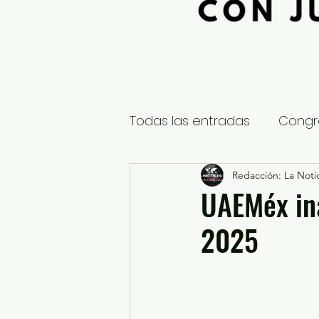
Todas las entradas
Congr
Global
Nacional
Redacción: La Notic
E
UAEMéx ina
2025
Educación y Cultura
S
¿Qué pasa en tus municip