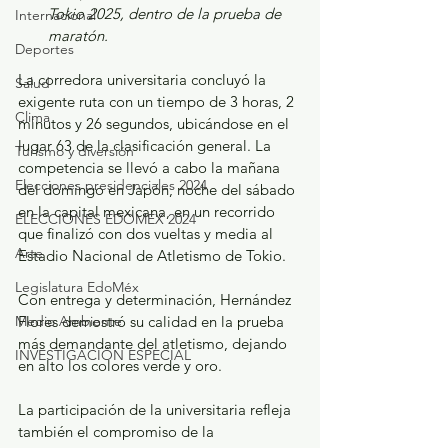
Tokio 2025, dentro de la prueba de 
Internacional
maratón.
Deportes
La corredora universitaria concluyó la 
Salud
exigente ruta con un tiempo de 3 horas, 2 
Clima
minutos y 26 segundos, ubicándose en el 
lugar 63 de la clasificación general. La 
Turismo y diversión
competencia se llevó a cabo la mañana 
Elecciones presidenciales 2024
del domingo en Japón, noche del sábado 
en la capital mexicana, en un recorrido 
ELECCIONES EDOMEX 2024
que finalizó con dos vueltas y media al 
Arte
Estadio Nacional de Atletismo de Tokio.
Legislatura EdoMéx
Con entrega y determinación, Hernández 
Flores demostró su calidad en la prueba 
Medio Ambiente
más demandante del atletismo, dejando 
INVESTIGACIÓN ESPECIAL
en alto los colores verde y oro.
La participación de la universitaria refleja 
también el compromiso de la 