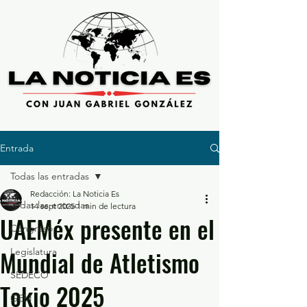
Entrada
Todas las entradas
Redacción: La Noticia Es
Todas las entradas
14 sept 2025
1 min de lectura
UAEMéx presente en el
Congreso
Mundial de Atletismo
Legislatura
SEDECO
Tokio 2025
GEM