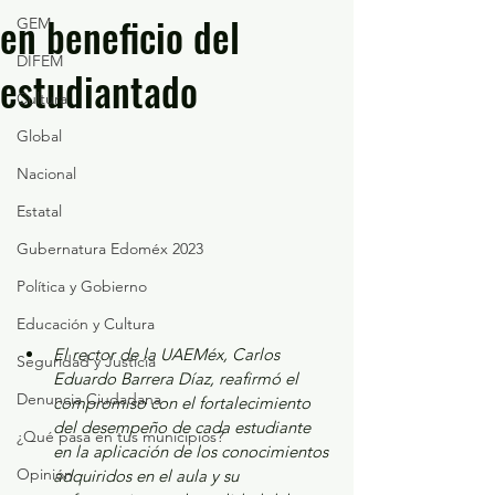
en beneficio del
GEM
DIFEM
estudiantado
Cultura
Global
Nacional
Estatal
Gubernatura Edoméx 2023
Política y Gobierno
Educación y Cultura
El rector de la UAEMéx, Carlos 
Seguridad y Justicia
Eduardo Barrera Díaz, reafirmó el 
Denuncia Ciudadana
compromiso con el fortalecimiento 
del desempeño de cada estudiante 
¿Qué pasa en tus municipios?
en la aplicación de los conocimientos 
Opinión
adquiridos en el aula y su 