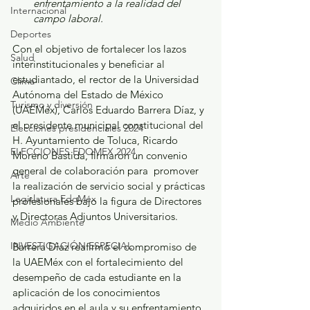
enfrentamiento a la realidad del 
Internacional
campo laboral.
Deportes
Con el objetivo de fortalecer los lazos 
Salud
interinstitucionales y beneficiar al 
estudiantado, el rector de la Universidad 
Clima
Autónoma del Estado de México 
Turismo y diversión
(UAEMéx), Carlos Eduardo Barrera Díaz, y 
el presidente municipal constitucional del 
Elecciones presidenciales 2024
H. Ayuntamiento de Toluca, Ricardo 
ELECCIONES EDOMEX 2024
Moreno Bastida, firmaron un convenio 
general de colaboración para  promover 
Arte
la realización de servicio social y prácticas 
Legislatura EdoMéx
profesionales bajo la figura de Directores 
y Directoras Adjuntos Universitarios.
Medio Ambiente
INVESTIGACIÓN ESPECIAL
Barrera Díaz reafirmó el compromiso de 
la UAEMéx con el fortalecimiento del 
desempeño de cada estudiante en la 
aplicación de los conocimientos 
adquiridos en el aula y su enfrentamiento 