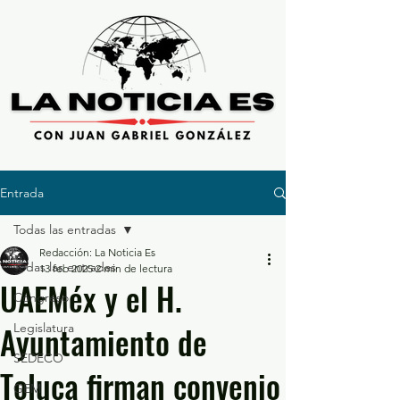
Entrada
Todas las entradas
Redacción: La Noticia Es
Todas las entradas
13 feb 2025
2 min de lectura
UAEMéx y el H.
Congreso
Ayuntamiento de
Legislatura
SEDECO
Toluca firman convenio
GEM