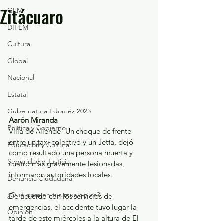
Zitácuaro
GEM
DIFEM
Cultura
Global
Nacional
Estatal
Gubernatura Edoméx 2023
Aarón Miranda
Política y Gobierno
Villa de Allende- Un choque de frente 
entre un taxi colectivo y un Jetta, dejó 
Educación y Cultura
como resultado una persona muerta y 
Seguridad y Justicia
cuatro más gravemente lesionadas, 
informaron autoridades locales.
Denuncia Ciudadana
¿Qué pasa en tus municipios?
De acuerdo con los servicios de 
emergencias, el accidente tuvo lugar la 
Opinión
tarde de este miércoles a la altura de El 