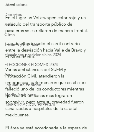
Internacional
Jacal.
Deportes
En el lugar un Volkswagen color rojo y un 
vehículo del transporte público de 
Salud
pasajeros se estrellaron de manera frontal.
Clima
Uno de ellos invadió el carril contrario 
Turismo y diversión
entre la desviación hacia Valle de Bravo y 
Elecciones presidenciales 2024
El Monumento.
ELECCIONES EDOMEX 2024
Varias ambulancias del SUEM y 
Arte
Protección Civil, atendieron la 
emergencia, determinaron que en el sitio 
Legislatura EdoMéx
falleció uno de los conductores mientras 
Medio Ambiente
que cuatro personas más lograron 
sobrevivir, pero ante su gravedad fueron 
INVESTIGACIÓN ESPECIAL
canalizadas a hospitales de la capital 
mexiquense.
El área ya está acordonada a la espera de 