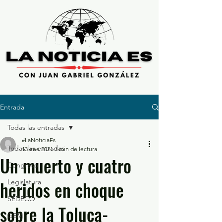
Entrada
Todas las entradas
#LaNoticiaEs
Todas las entradas
13 ene 2021
1 min de lectura
Un muerto y cuatro
Congreso
heridos en choque
Legislatura
SEDECO
sobre la Toluca-
GEM