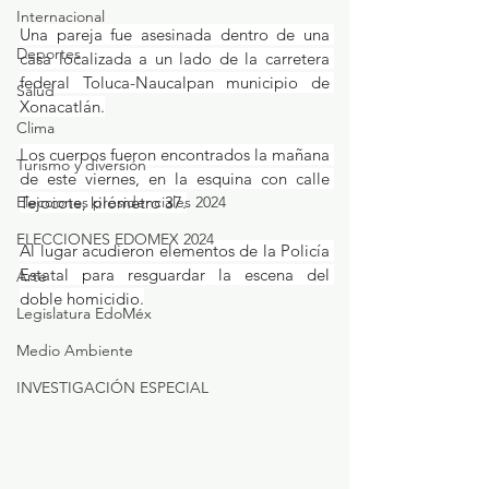
Internacional
Una pareja fue asesinada dentro de una 
Deportes
casa localizada a un lado de la carretera 
federal Toluca-Naucalpan municipio de 
Salud
Xonacatlán.
Clima
Los cuerpos fueron encontrados la mañana 
Turismo y diversión
de este viernes, en la esquina con calle 
Elecciones presidenciales 2024
Tejocote, kilómetro 37.
ELECCIONES EDOMEX 2024
Al lugar acudieron elementos de la Policía 
Estatal para resguardar la escena del 
Arte
doble homicidio.
Legislatura EdoMéx
Medio Ambiente
INVESTIGACIÓN ESPECIAL