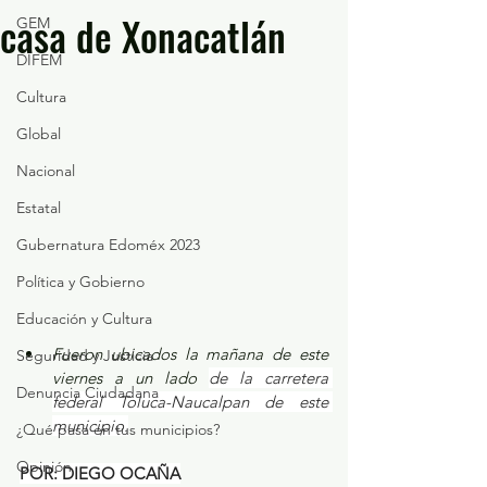
casa de Xonacatlán
GEM
DIFEM
Cultura
Global
Nacional
Estatal
Gubernatura Edoméx 2023
Política y Gobierno
Educación y Cultura
Fueron ubicados la mañana de este 
Seguridad y Justicia
viernes a un lado 
de la carretera 
Denuncia Ciudadana
federal Toluca-Naucalpan de este 
municipio.
¿Qué pasa en tus municipios?
Opinión
POR: DIEGO OCAÑA