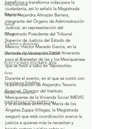
beneficios y transforma vidas para la 
Internacional
ciudadanía, así lo señaló la Magistrada 
Deportes
María Alejandra Almazán Barrera, 
integrante del Órgano de Administración 
Salud
Judicial, en representación del 
Magistrado Presidente del Tribunal 
Clima
Superior de Justicia del Estado de 
Turismo y diversión
México, Héctor Macedo García, en la 
Jornada de Usucapión Social Itinerante 
Elecciones presidenciales 2024
para el Bienestar de las y los Mexiquenses 
ELECCIONES EDOMEX 2024
que se llevó a cabo en Tepotzotlán. 
Arte
Durante el evento, en el que se contó con 
Legislatura EdoMéx
la participación de Alejandro Tenorio 
Esquivel, Director del Instituto 
Medio Ambiente
Mexiquense de la Vivienda Social IMEVIS 
INVESTIGACIÓN ESPECIAL
y la alcaldesa anfitriona, María de los 
Ángeles Zuppa Villegas, la Magistrada 
aseguró que está coordinación acerca la 
justicia a quienes más la necesitan y 
brinda certeza jurídica sobre su 