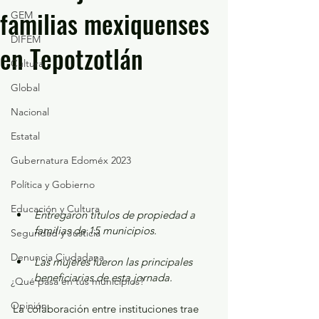
familias mexiquenses
GEM
DIFEM
en Tepotzotlán
Cultura
Global
Nacional
Estatal
Gubernatura Edoméx 2023
Política y Gobierno
Educación y Cultura
Entregaron títulos de propiedad a 
familias de 15 municipios.
Seguridad y Justicia
Denuncia Ciudadana
Las mujeres fueron las principales 
beneficiarias de esta jornada.
¿Qué pasa en tus municipios?
Opinión
La colaboración entre instituciones trae 