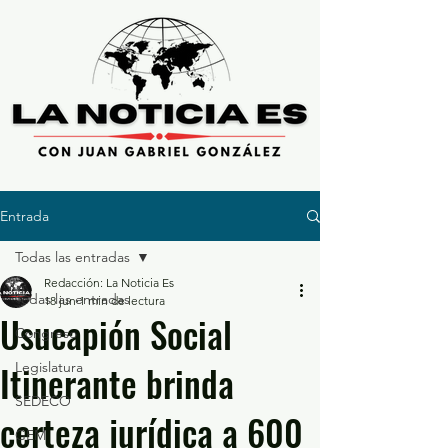
Entrada
Todas las entradas
Redacción: La Noticia Es
Todas las entradas
18 jun
1 min de lectura
Usucapión Social
Congreso
Itinerante brinda
Legislatura
SEDECO
certeza jurídica a 600
GEM