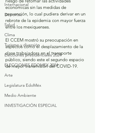
riesgo de retomar las actividades 
Internacional
económicas sin las medidas de 
prevención, lo cual pudiera derivar en un 
Deportes
rebrote de la epidemia con mayor fuerza 
Salud
entre los mexiquenses.
Clima
El CCEM mostró su preocupación en 
Turismo y diversión
aspectos como el desplazamiento de la 
clase trabajadora en el transporte 
Elecciones presidenciales 2024
público, siendo este el segundo espacio 
ELECCIONES EDOMEX 2024
de mayor transmisión del COVID-19.
Arte
Legislatura EdoMéx
Medio Ambiente
INVESTIGACIÓN ESPECIAL