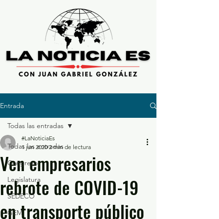
Entrada
Todas las entradas
#LaNoticiaEs
Todas las entradas
1 jun 2020
2 min de lectura
Ven empresarios
Congreso
rebrote de COVID-19
Legislatura
SEDECO
en transporte público
GEM