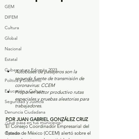
GEM
DIFEM
Cultura
Global
Nacional
Estatal
Gubernatura Edoméx 2023
Autobuses de pasajeros son la 
segunda fuente de transmisión de 
Política y Gobierno
coronavirus: CCEM
Educación y Cultura
Proponen sector productivo rutas 
especiales y pruebas aleatorias para 
Seguridad y Justicia
trabajadores.
Denuncia Ciudadana
POR JUAN GABRIEL GONZÁLEZ CRUZ
¿Qué pasa en tus municipios?
El Consejo Coordinador Empresarial del 
Estado de México (CCEM) alertó sobre el 
Opinión