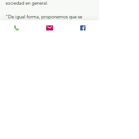
sociedad en general. 
“De igual forma, proponemos que se 
realicen pruebas aleatorias, diarias y 
permanentes de detección de COVID-19 
a los usuarios de este transporte.  
Solicitamos a la Secretaría de Movilidad 
actúe de forma responsable y preventiva, 
la salud no espera”, detalló el Consejo 
Coordinador Empresarial.
Cabe mencionar que esta semana se 
estima la reincorporación de 60 mil 
trabajadores de los sectores automotriz, 
minería y construcción, pero antes de 
terminar junio podrían ser hasta 100 mil 
empleados.
Estatal