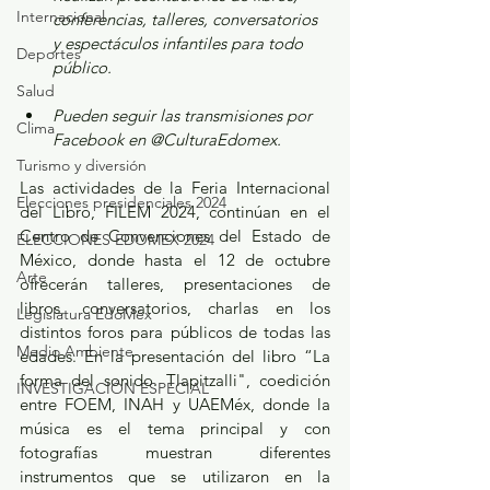
Internacional
conferencias, talleres, conversatorios 
y espectáculos infantiles para todo 
Deportes
público.
Salud
Pueden seguir las transmisiones por 
Clima
Facebook en @CulturaEdomex.
Turismo y diversión
Las actividades de la Feria Internacional 
Elecciones presidenciales 2024
del Libro, FILEM 2024, continúan en el 
Centro de Convenciones del Estado de 
ELECCIONES EDOMEX 2024
México, donde hasta el 12 de octubre 
Arte
ofrecerán talleres, presentaciones de 
libros, conversatorios, charlas en los 
Legislatura EdoMéx
distintos foros para públicos de todas las 
Medio Ambiente
edades. En la presentación del libro “La 
forma del sonido. Tlapitzalli", coedición 
INVESTIGACIÓN ESPECIAL
entre FOEM, INAH y UAEMéx, donde la 
música es el tema principal y con 
fotografías muestran diferentes 
instrumentos que se utilizaron en la 