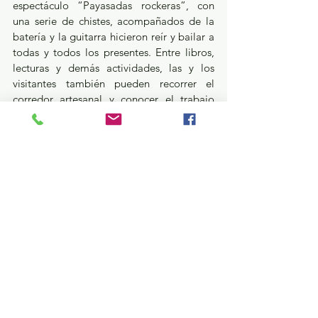
espectáculo “Payasadas rockeras”, con 
una serie de chistes, acompañados de la 
batería y la guitarra hicieron reír y bailar a 
todas y todos los presentes. Entre libros, 
lecturas y demás actividades, las y los 
visitantes también pueden recorrer el 
corredor artesanal y conocer el trabajo 
que realizan las artesanas y los artesanos 
del Estado de México. Las actividades las 
pueden disfrutar de manera presencial o a 
través de las transmisiones en vivo por 
redes oficiales de la Secretaría de Cultura 
y Turismo @CulturaEdomex y de 
FILEM @Filem_Mx.
Educación y Cultura