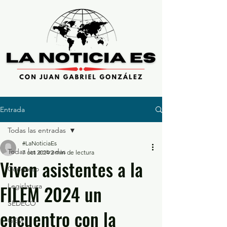
Entrada
Todas las entradas
#LaNoticiaEs
Todas las entradas
7 oct 2024
2 min de lectura
Viven asistentes a la
Congreso
FILEM 2024 un
Legislatura
SEDECO
encuentro con la
GEM