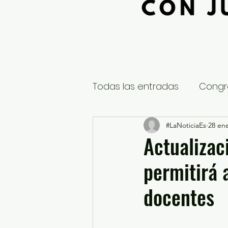
Todas las entradas
Congr
Global
Nacional
#LaNoticiaEs
28 en
E
Actualizac
permitirá
Educación y Cultura
S
docentes
¿Qué pasa en tus municip