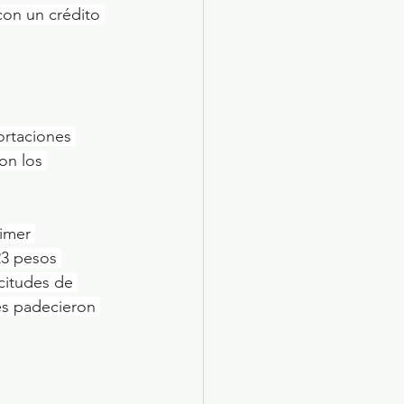
on un crédito 
ortaciones 
on los 
imer 
23 pesos 
citudes de 
es padecieron 