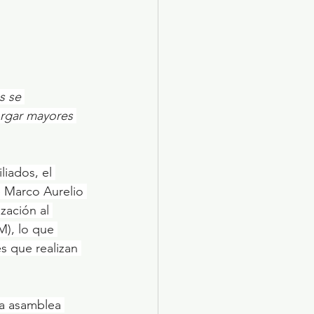
s se 
rgar mayores 
iados, el 
 Marco Aurelio 
zación al 
), lo que 
s que realizan 
la asamblea 