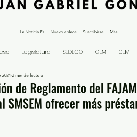
La Noticia Es
Nuevo enlace
Suscribirse
Más
eso
Legislatura
SEDECO
GEM
GEM
e 2024
statal
2 min de lectura
Gubernatura Edoméx 2023
Política y
ión de Reglamento del FAJAM
 al SMSEM ofrecer más prést
eguridad y Justicia
Denuncia Ciudadana
ios?
Opinión
Internacional
Deportes