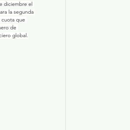
e diciembre el 
ara la segunda 
 cuota que 
mero de 
iero global.