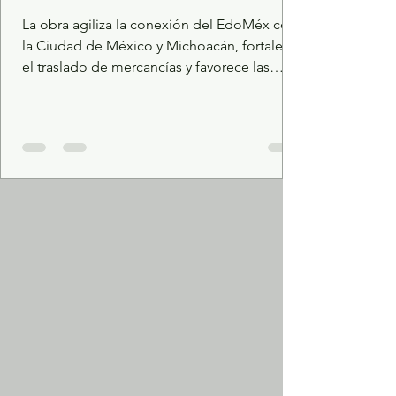
La obra agiliza la conexión del EdoMéx con
la Ciudad de México y Michoacán, fortalece
el traslado de mercancías y favorece las
actividades comerciales, agropecuarias,
artesanales y turísticas de siete municipios.
El proyecto tuvo una inversión superior a 3
mil millones de pesos y generó más de 2 mil
400 empleos directos e indirectos. Para
impulsar a los sectores comercial,
agropecuario, artesanal, y turístico, así como
beneficiar a 460 mil personas, la
Gobernadora del Estado