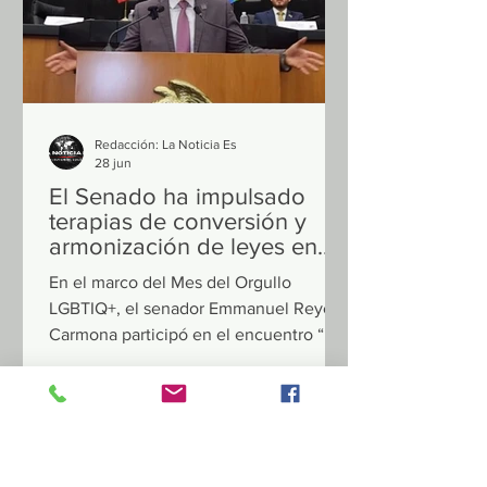
Redacción: La Noticia Es
28 jun
El Senado ha impulsado
terapias de conversión y
armonización de leyes en
favor de comunidad
En el marco del Mes del Orgullo
LGBTIQ+:
LGBTIQ+, el senador Emmanuel Reyes
Carmona participó en el encuentro “El
Orgullo que nos Une. Todas las
Personas, Todos los Derechos”,
organizado por la senadora Alejandra
Arias Trevilla, donde hizo un llamado a
seguir construyendo un México en el