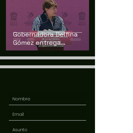
Gobernadora Delfina
Gómez entrega
modernización de la
Toluca-Zitácuaro