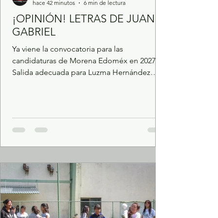
hace 42 minutos
6 min de lectura
¡OPINIÓN! LETRAS DE JUAN
GABRIEL
Ya viene la convocatoria para las
candidaturas de Morena Edoméx en 2027.
Salida adecuada para Luzma Hernández
antes de que el expediente la alcance.
Renuevan cargos en la Oficialía Mayor tras
escándalo por Venta de Plazas. Llega un
electricista como nuevo jefe de seguridad
de Villa del Carbón. Juan Manuel Mejía, el
ex contralor que detenta el poder en la
SECULTUR. POR JUAN GABRIEL GONZÁLEZ
CRUZ Como se los adelanté la semana
pasada, a mediados de agosto la dirigencia
nacion