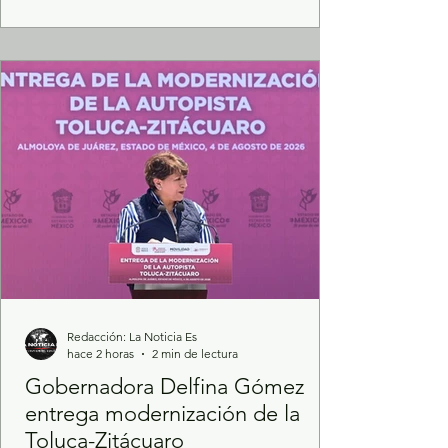
la iniciativa promueve la disciplina, la
convivencia, el trabajo en equipo y la
adopción de hábitos saludables desde
edades tempranas. La Universidad
Autónoma del Estado de México (UAEMéx),
a t
Redacción: La Noticia Es
hace 2 horas
2 min de lectura
Gobernadora Delfina Gómez
entrega modernización de la
Toluca-Zitácuaro