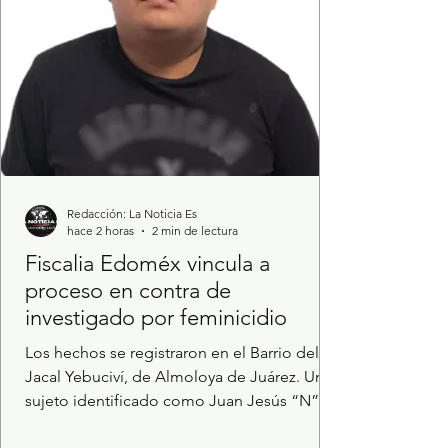
coordinació
Redacción: La Noticia Es
hace 2 horas
2 min de lectura
Fiscalia Edoméx vincula a
proceso en contra de
investigado por feminicidio
Los hechos se registraron en el Barrio del
Jacal Yebuciví, de Almoloya de Juárez. Un
sujeto identificado como Juan Jesús “N”
fue vinculado a proceso luego de que la