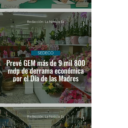
Denuncia
Ciudadana
¿Qué
Redacción: La Noticia Es
pasa en
tus
municipios?
Opinión
SEDECO
Internacional
Prevé GEM más de 9 mil 800
mdp de derrama económica
Deportes
por el Día de las Madres
Salud
Clima
Turismo y
diversión
Elecciones
Redacción: La Noticia Es
presidenciales
2024