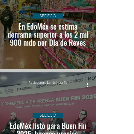
SEDECO
En EdoMéx se estima
derrama superior a los 2 mil
900 mdp por Día de Reyes
Redacción: La Noticia Es
SEDECO
EdoMéx listo para Buen Fin
2025; buenos precios,