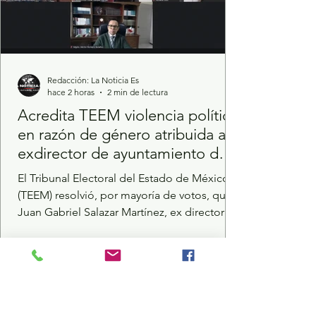
Redacción: La Noticia Es
hace 2 horas
2 min de lectura
Acredita TEEM violencia política
en razón de género atribuida a
exdirector de ayuntamiento de
Ecatepec
El Tribunal Electoral del Estado de México
(TEEM) resolvió, por mayoría de votos, que
Juan Gabriel Salazar Martínez, ex director
del Ayuntamiento de Ecatepec, cometió
Violencia Política contra las Mujeres en
Razón de Género (VPMRG), en contra de
Azucena Cisneros Coss. Luego del análisis
de diversas publicaciones y pruebas
recabadas por la autoridad correspondiente,