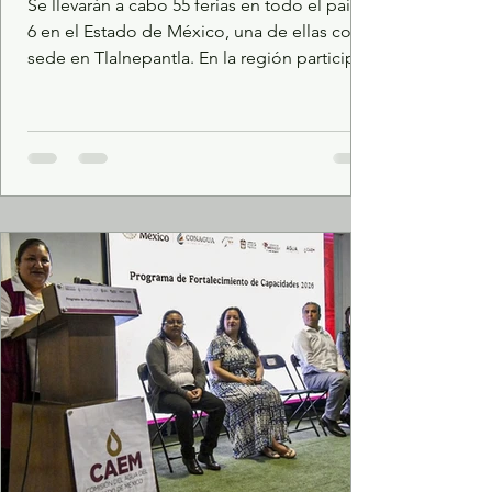
Se llevarán a cabo 55 ferias en todo el país y
6 en el Estado de México, una de ellas con
sede en Tlalnepantla. En la región participan
40 proveedores itinerantes y
aproximadamente 10 locales por municipio.
Los asistentes obtendrán descuentos reales
del 20 al 40% en diversos artículos. Habrá
oferta de mochilas, ropa, calzado, libros,
papelería, cómputo y telecomunicaciones.
Se brindarán servicios adicionales como
certificados médicos y actas de nacimiento.
Con el objetivo de