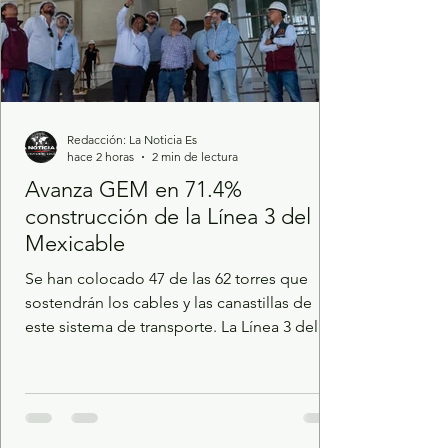
Redacción: La Noticia Es
hace 2 horas
2 min de lectura
Avanza GEM en 71.4%
construcción de la Línea 3 del
Mexicable
Se han colocado 47 de las 62 torres que
sostendrán los cables y las canastillas de
este sistema de transporte. La Línea 3 del
Mexicable, uno de los proyectos de
movilidad de mayor trascendencia del
Gobierno que encabeza la Maestra Delfina
Gómez Álvarez, registra un avance del 71.4
por ciento; se prevé que a fin de año