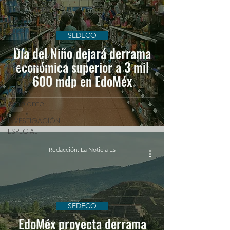
ELECCIONES
EDOMEX
2024
SEDECO
Arte
Día del Niño dejará derrama
económica superior a 3 mil
Legislatura
EdoMéx
600 mdp en EdoMéx
Medio
Ambiente
INVESTIGACIÓN
ESPECIAL
Redacción: La Noticia Es
SEDECO
EdoMéx proyecta derrama