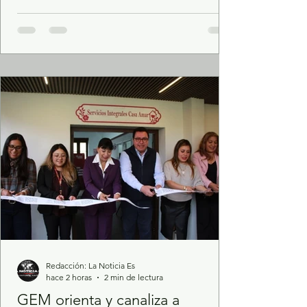
Fiscalía General de Justicia del Estado de
México acreditara su posible participación
en el delito de feminicidio. De acuerdo a los
trabajos de investigación de la Fiscalía, fue
posible establecer que el 28 de julio de este
año, la víctima se encontraba a bordo de
una camioneta en el Barrio del Jacal
Yebuciví, pe
Redacción: La Noticia Es
hace 2 horas
2 min de lectura
GEM orienta y canaliza a