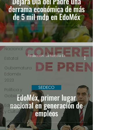
Dejará Día del Padre una
GEM
derrama económica de más
GEM
de 5 mil mdp en EdoMéx
DIFEM
Cultura
Global
Nacional
Redacción: La Noticia Es
Estatal
Gubernatura
Edoméx
2023
SEDECO
Política y
EdoMéx, primer lugar
Gobierno
nacional en generación de
Educación
empleos
y Cultura
Seguridad
y Justicia