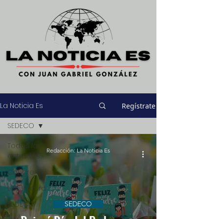
La Noticia Es
Regístrate
SEDECO
Todas las
Redacción: La Noticia Es
entradas
Congreso
Legislatura
SEDECO
SEDECO