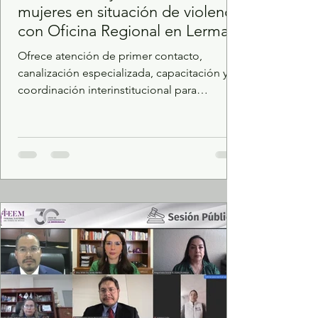
mujeres en situación de violencia
con Oficina Regional en Lerma
Ofrece atención de primer contacto,
canalización especializada, capacitación y
coordinación interinstitucional para
fortalecer el acceso de las mexiquenses a
una vida libre de violencia. Para acercar los
servicios de atención y protección a las
mexiquenses, el Gobierno del Estado de
México, a través de la Secretaría de las
Mujeres (SeMujeres), inauguró la Oficina
Regional de Lerma, espacio para dar
atención cercana, oportuna y especializada,
así como coordinar acciones para p