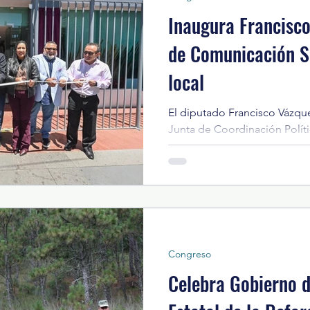
Inaugura Francisco
de Comunicación S
local
El diputado Francisco Vázque
Junta de Coordinación Políti
Legislatura mexiquense, inau
las oficinas de la Direcció
Social del Congreso local. E
el propósito de optimizar el
y reducir las erogaciones der
espacios para su operación
congresistas, así como por ti
Congreso
Celebra Gobierno 