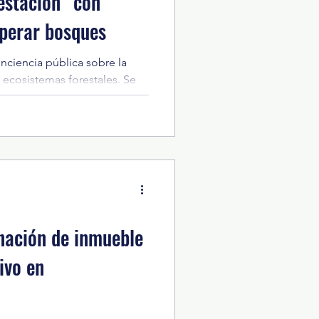
restación” con
uperar bosques
conciencia pública sobre la
ecosistemas forestales. Se
ados a favorecer la retención
urrimiento superficial,
erar gradualmente la cobertura
 recuperar zonas forestales
nservación del suelo y el
do de México, encabezado por
var
nación de inmueble
ivo en