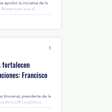
e aprobó la iniciativa de la
Álvarez para que el
co done al Instituto
 un inmueble ubicado en
ucción de un Centro de
 La LXII Legislatura
va de la gobernadora Delfina
Gobierno del Estado de
uto Mexicano del Seguro
 fortalecen
uciones: Francisco
z (morena), presidente de la
a de la LXII Legislatura
 los profesionistas del