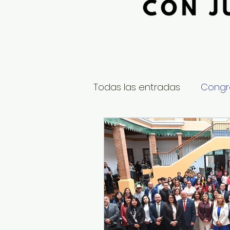
Todas las entradas
Congr
Global
Nacional
E
Educación y Cultura
S
¿Qué pasa en tus municip