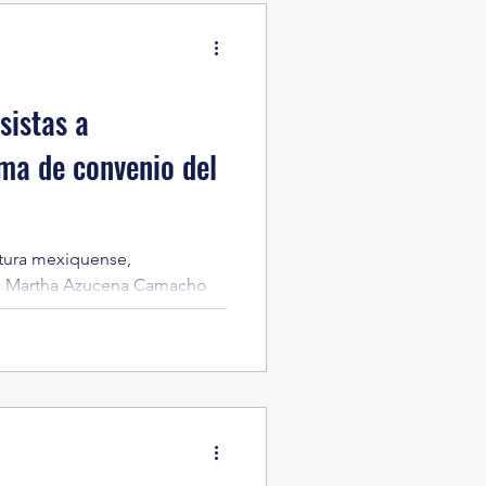
portuno y la atención
a Comisión de Salud llama a
ura de prevenc
istas a
ma de convenio del
latura mexiquense,
da Martha Azucena Camacho
ma del Convenio de Sueldos y
cato Único de Trabajadores de
stituciones Descentralizadas
YM), encabezada por la
lvarez. Ante las diputadas
fer Nathalie González López,
l acuerdo reconoce el es