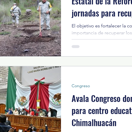
Estatal de la Refo
jornadas para rec
El objetivo es fortalecer la 
importancia de recuperar los 
desarrollaron trabajos orient
de humedad, disminuir el esc
controlar la erosión y recup
vegetal. Con el propósito de
degradadas y fortalecer la co
agua, el Gobierno del Esta
la Maestra Delfina Gómez Ál
Congreso
Avala Congreso do
para centro educat
Chimalhuacán