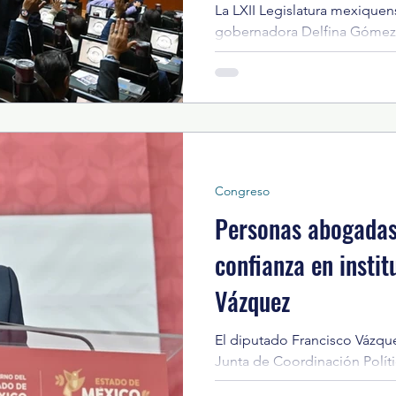
La LXII Legislatura mexiquens
gobernadora Delfina Gómez 
Gobierno del Estado de Méxi
Mexicano del Seguro Social
Chimalhuacán para la constr
Educación y Cuidado Infantil.
mexiquense avaló la iniciati
Gómez Álvarez para que el 
México (GEM) done al Instit
Congreso
Social (IMSS) un inmu
Personas abogadas
confianza en instit
Vázquez
El diputado Francisco Vázque
Junta de Coordinación Polític
mexiquense, resaltó que las y