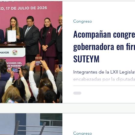
prevención, el diagnóstico o
integral. La Presidenta de l
impulsar una verdadera cult
Congreso
Acompañan congres
gobernadora en fir
SUTEYM
Integrantes de la LXII Legis
encabezadas por la diputa
Reynoso, asistieron a la fir
Prestaciones 2026 del Sindi
los Poderes, Municipios e In
del Estado de México (SUTE
gobernadora Delfina Gómez Á
Susana Estrada Rojas y Jenni
la mandataria destacó que e
Congreso