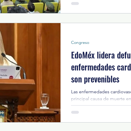
Integral de la Zona Oriente y
tres órdenes de gobierno par
regional. El reconocimiento s
la rehabilitación del Zoológ
Nezahualcóyotl, evento al qu
Francisco Vázquez, presiden
Congreso
EdoMéx lidera defu
enfermedades card
son prevenibles
Las enfermedades cardiovasc
principal causa de muerte e
alrededor del 30% de todas l
en el país. En el Estado de 
más de 40 personas al día p
una cifra que refleja la urge