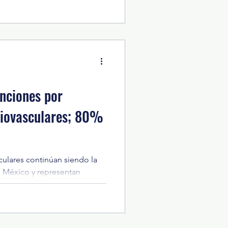
 por la coordinación entre los
a impulsar el desarrollo
e realizó durante el inicio de
ico del Parque del Pueblo de
e asistieron el diputado
te de la Junta de Coordi
nciones por
iovasculares; 80%
ulares continúan siendo la
n México y representan
as defunciones registradas
México fallecen, en promedio,
or enfermedades del corazón,
nte necesidad de fortalecer la