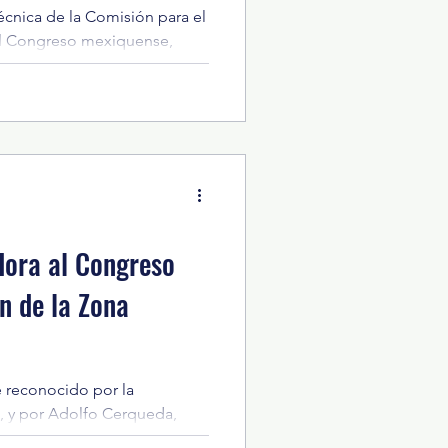
écnica de la Comisión para el
X 2024
Arte
l Congreso mexiquense,
oria para la designación de
l Comité de Participación
orrupción del Estado de
. La Comisión Estatal de
 la convocatoria en sesión
islativa ‘Dr. José María Luis
nado, secretaria técn
ora al Congreso
n de la Zona
 reconocido por la
 y por Adolfo Cerqueda,
or su respaldo al Plan