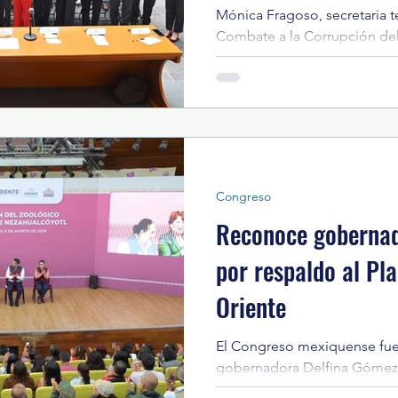
Mónica Fragoso, secretaria t
ecciones presidenciales 2024
ELECCIONES EDOME
Combate a la Corrupción de
llamó a difundir la convocat
dos personas integrantes de
Ciudadana del Sistema Antic
dio Ambiente
INVESTIGACIÓN ESPECIAL
México y Municipios (SAEMM)
Selección del SAEMM aprobó
realizada en la Biblioteca Leg
Mora’. Mónica Fragoso Maldo
Congreso
Reconoce gobernad
por respaldo al Pla
Oriente
El Congreso mexiquense fue
gobernadora Delfina Gómez,
alcalde de Nezahualcóyotl, p