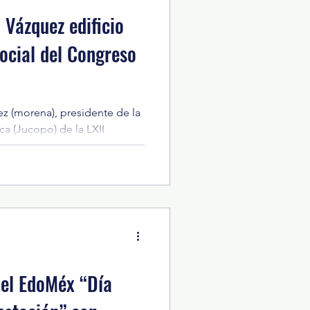
 Vázquez edificio
ocial del Congreso
z (morena), presidente de la
ca (Jucopo) de la LXII
guró el edificio que alberga
n General de Comunicación
l inmueble fue adquirido con
 uso de los recursos públicos
ivadas de la renta de
. Acompañado por
tulares de diversas área
del EdoMéx “Día