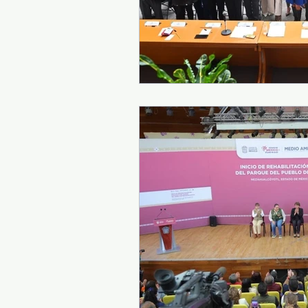
Turismo y diversión
El
Legislatura EdoMéx
Me