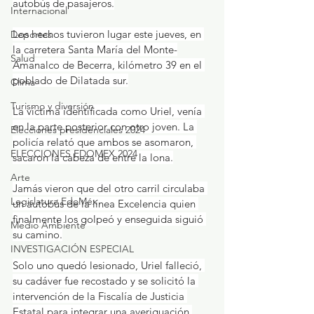
autobús de pasajeros.
Internacional
Los hechos tuvieron lugar este jueves, en 
Deportes
la carretera Santa María del Monte-
Salud
Amanalco de Becerra, kilómetro 39 en el 
poblado de Dilatada sur.
Clima
Turismo y diversión
La víctima identificada como Uriel, venía 
en la parte posterior con otro joven. La 
Elecciones presidenciales 2024
policía relató que ambos se asomaron, 
ELECCIONES EDOMEX 2024
sacaron la cabeza de entre la lona.
Arte
Jamás vieron que del otro carril circulaba 
Legislatura EdoMéx
un autobús de la línea Excelencia quien 
finalmente los golpeó y enseguida siguió 
Medio Ambiente
su camino.
INVESTIGACIÓN ESPECIAL
Solo uno quedó lesionado, Uriel falleció, 
su cadáver fue recostado y se solicitó la 
intervención de la Fiscalía de Justicia 
Estatal para integrar una averiguación 