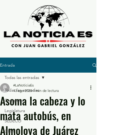
Entrada
Todas las entradas
#LaNoticiaEs
Todas las entradas
13 ago 2020
1 min de lectura
Asoma la cabeza y lo
Congreso
mata autobús, en
Legislatura
SEDECO
Almoloya de Juárez
GEM