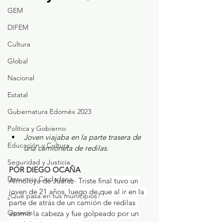
GEM
DIFEM
Cultura
Global
Nacional
Estatal
Gubernatura Edoméx 2023
Política y Gobierno
Joven viajaba en la parte trasera de 
Educación y Cultura
una camioneta de redilas.
Seguridad y Justicia
POR DIEGO OCAÑA
Denuncia Ciudadana
Almoloya de Juárez- Triste final tuvo un 
joven de 21 años, luego de que al ir en la 
¿Qué pasa en tus municipios?
parte de atrás de un camión de redilas 
Opinión
asomó la cabeza y fue golpeado por un 