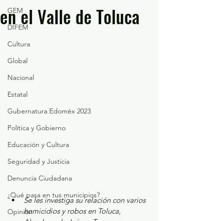
en el Valle de Toluca
GEM
DIFEM
Cultura
Global
Nacional
Estatal
Gubernatura Edoméx 2023
Política y Gobierno
Educación y Cultura
Seguridad y Justicia
Denuncia Ciudadana
¿Qué pasa en tus municipios?
Se les investiga su relación con varios 
homicidios y robos en Toluca, 
Opinión