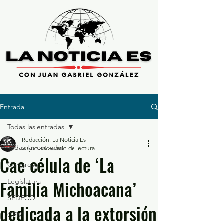
Entrada
Todas las entradas
Redacción: La Noticia Es
Todas las entradas
20 jun 2022
2 min de lectura
Cae célula de ‘La
Congreso
Familia Michoacana’
Legislatura
SEDECO
dedicada a la extorsión
GEM