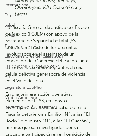
Almoloya de Juárez, Temoaya, 
Internacional
Otzolotepec, Villa Cuauhtémoc y 
Lerma.
Deportes
Salud
La Fiscalía General de Justicia del Estado 
de México (FGJEM) con apoyo de la 
Clima
Secretaría de Seguridad estatal (SS) 
Turismo y diversión
detuvieron al resto de los presuntos 
involucrados en el asesinato de un 
Elecciones presidenciales 2024
empleado del Congreso del estado junto 
ELECCIONES EDOMEX 2024
con otros presuntos integrantes de una 
célula delictiva generadora de violencia 
Arte
en el Valle de Toluca.
Legislatura EdoMéx
En una primera acción operativa, 
Medio Ambiente
elementos de la SS, en apoyo a 
investigaciones llevadas a cabo por esta 
INVESTIGACIÓN ESPECIAL
Fiscalía detuvieron a Emilio “N”, alias “El 
Rocky” y Augusto “N”, alias “El Guasón”, 
mismos que son investigados por su 
probable participación en el homicidio de 