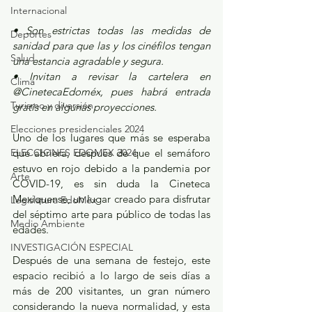
Internacional
• Son estrictas todas las medidas de 
Deportes
sanidad para que las y los cinéfilos tengan 
Salud
una estancia agradable y segura.
• Invitan a revisar la cartelera en 
Clima
@CinetecaEdoméx, pues habrá entrada 
Turismo y diversión
gratis en algunas proyecciones.
Elecciones presidenciales 2024
Uno de los lugares que más se esperaba 
que abriera, después de que el semáforo 
ELECCIONES EDOMEX 2024
estuvo en rojo debido a la pandemia por 
Arte
COVID-19, es sin duda la Cineteca 
Mexiquense, un lugar creado para disfrutar 
Legislatura EdoMéx
del séptimo arte para público de todas las 
Medio Ambiente
edades.
INVESTIGACIÓN ESPECIAL
Después de una semana de festejo, este 
espacio recibió a lo largo de seis días a 
más de 200 visitantes, un gran número 
considerando la nueva normalidad, y esta 