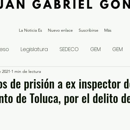
La Noticia Es
Nuevo enlace
Suscribirse
Más
eso
Legislatura
SEDECO
GEM
GEM
e 2021
statal
1 min de lectura
Gubernatura Edoméx 2023
Política y
s de prisión a ex inspector d
to de Toluca, por el delito d
eguridad y Justicia
Denuncia Ciudadana
ios?
Opinión
Internacional
Deportes