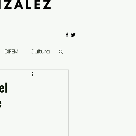
DIFEM
Cultura
 Gobierno
el
e
Salud
Clima