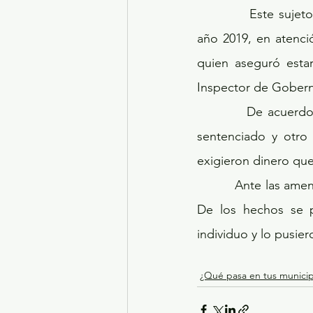
            Este sujeto fue detenido por elementos de esta Institución en el mes de julio del 
año 2019, en atenci
quien aseguró estar
Inspector de Gobern
          De acuerdo con la denuncia, durante los meses de junio y julio de 2019 el ahora 
sentenciado y otro 
exigieron dinero que
          Ante las amenazas de que le quitarían el puesto, la víctima entregó el dinero exigido. 
De los hechos se p
individuo y lo pusier
¿Qué pasa en tus municip