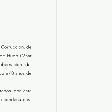
 Corrupción, de 
n de Hugo César 
ernación del 
do a 40 años de 
a condena para 