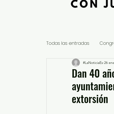
Todas las entradas
Congr
Global
Nacional
#LaNoticiaEs
26 en
E
Dan 40 año
ayuntamien
Educación y Cultura
S
extorsión
¿Qué pasa en tus municip