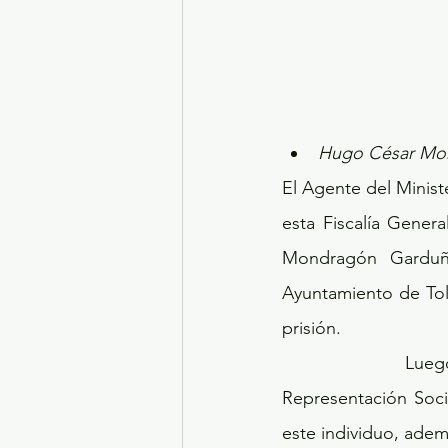
Hugo César Mon
El Agente del Minist
esta Fiscalía Genera
Mondragón Garduñ
Ayuntamiento de Tol
prisión.
            Luego de revisar los datos de prueba recabados y aportados por esta 
Representación Soci
este individuo, adem