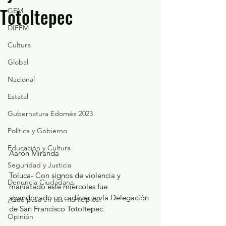
Totoltepec
GEM
DIFEM
Cultura
Global
Nacional
Estatal
Gubernatura Edoméx 2023
Política y Gobierno
Educación y Cultura
Aarón Miranda 
Seguridad y Justicia
Toluca- Con signos de violencia y 
Denuncia Ciudadana
maniatado este miércoles fue 
abandonado un cadáver en la Delegación 
¿Qué pasa en tus municipios?
de San Francisco Totoltepec.
Opinión