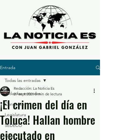
Entrada
Todas las entradas
Redacción: La Noticia Es
Todas las entradas
29 sept 2021
0 min de lectura
¡El crimen del día en
Congreso
Toluca! Hallan hombre
Legislatura
SEDECO
ejecutado en
GEM