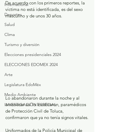
De acuerdo con los primeros reportes, la 
Internacional
víctima no está identificada, es del sexo 
Deportes
masculino y de unos 30 años.
Salud
Clima
Turismo y diversión
Elecciones presidenciales 2024
ELECCIONES EDOMEX 2024
Arte
Legislatura EdoMéx
Medio Ambiente
Lo abandonaron durante la noche y al 
amanecer así lo localizaron, paramédicos 
INVESTIGACIÓN ESPECIAL
de Protección Civil de Toluca, 
confirmaron que ya no tenía signos vitales.
Uniformados de la Policía Municipal de 