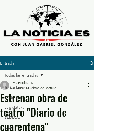
Entrada
Todas las entradas
#LaNoticiaEs
Todas las entradas
25 jun 2020
2 min de lectura
Estrenan obra de
Congreso
teatro "Diario de
Legislatura
SEDECO
cuarentena"
GEM