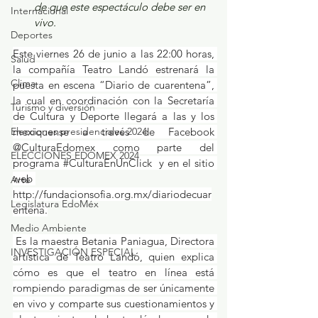
de que este espectáculo debe ser en 
Internacional
vivo.
Deportes
Este viernes 26 de junio a las 22:00 horas, 
Salud
la compañía Teatro Landó estrenará la 
Clima
puesta en escena “Diario de cuarentena”, 
la cual en coordinación con la Secretaría 
Turismo y diversión
de Cultura y Deporte llegará a las y los 
Elecciones presidenciales 2024
mexiquense a través de Facebook 
@CulturaEdomex como parte del 
ELECCIONES EDOMEX 2024
programa 
#CulturaEnUnClick
  y en el sitio 
web 
Arte
http://fundacionsofia.org.mx/diariodecuar
Legislatura EdoMéx
entena.
Medio Ambiente
 Es la maestra Betania Paniagua, Directora 
INVESTIGACIÓN ESPECIAL
artística de Teatro Landó, quien explica 
cómo es que el teatro en línea está 
rompiendo paradigmas de ser únicamente 
en vivo y comparte sus cuestionamientos y 