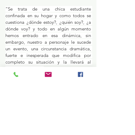
“Se trata de una chica estudiante 
confinada en su hogar y como todos se 
cuestiona ¿dónde estoy?, ¿quién soy?, ¿a 
dónde voy? y todo en algún momento 
hemos entrado en esa dinámica, sin 
embargo, nuestro a personaje le sucede 
un evento, una circunstancia dramática, 
fuerte e inesperada que modifica por 
completo su situación y la llevará al 
límite”, puntualizó.
 Asimismo, explicó que ésta es una puesta 
en escena dirigida a mayores de 15 años, y 
se llevará a cabo de manera gratuita, 
además solicita al público que cuando la 
actriz pregunte algo, los espectadores 
respondan, pues habrá una interacción vía 
chat con el público.
Educación y Cultura