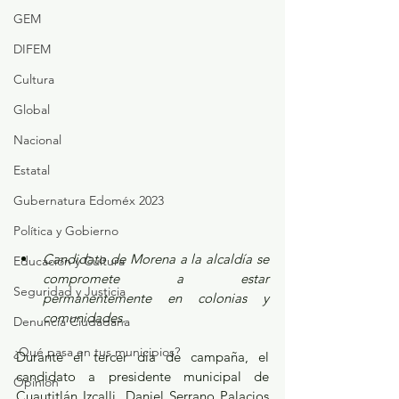
GEM
DIFEM
Cultura
Global
Nacional
Estatal
Gubernatura Edoméx 2023
Política y Gobierno
Candidato de Morena a la alcaldía se 
Educación y Cultura
compromete a estar 
Seguridad y Justicia
permanentemente en colonias y 
comunidades.
Denuncia Ciudadana
¿Qué pasa en tus municipios?
Durante el tercer día de campaña, el 
candidato a presidente municipal de 
Opinión
Cuautitlán Izcalli, Daniel Serrano Palacios 