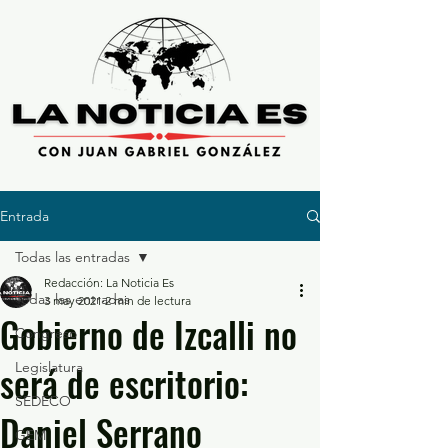
Entrada
Todas las entradas
Redacción: La Noticia Es
Todas las entradas
3 may 2021
2 min de lectura
Gobierno de Izcalli no
Congreso
será de escritorio:
Legislatura
SEDECO
Daniel Serrano
GEM