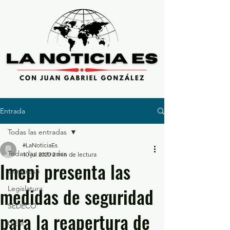
Entrada
Todas las entradas
#LaNoticiaEs
Todas las entradas
10 jul 2020
2 min de lectura
Imepi presenta las
Congreso
medidas de seguridad
Legislatura
SEDECO
para la reapertura de
GEM