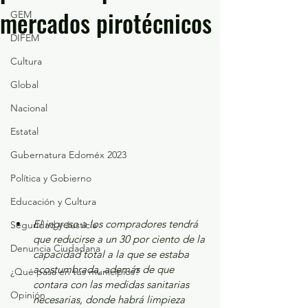
mercados pirotécnicos
GEM
DIFEM
Cultura
Global
Nacional
Estatal
Gubernatura Edoméx 2023
Política y Gobierno
Educación y Cultura
El ingreso a los compradores tendrá 
Seguridad y Justicia
que reducirse a un 30 por ciento de la 
Denuncia Ciudadana
capacidad total a la que se estaba 
acostumbrada, además de que 
¿Qué pasa en tus municipios?
contara con las medidas sanitarias 
Opinión
necesarias, donde habrá limpieza 