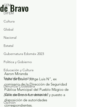
de Bravo
GEM
DIFEM
Cultura
Global
Nacional
Estatal
Gubernatura Edoméx 2023
Política y Gobierno
Educación y Cultura
Aaron Miranda
Seguridad y Justicia
Valle de Bravo- Jorge Luis N”, ex 
comisario de la Dirección de Seguridad 
Denuncia Ciudadana
Pública Municipal del Pueblo Mágico de 
¿Qué pasa en tus municipios?
Valle de Bravo fue detenido y puesto a 
disposición de autoridades 
Opinión
correspondientes.