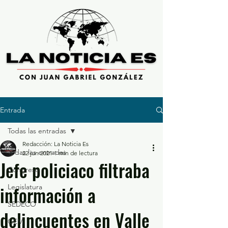
Entrada
Todas las entradas
Redacción: La Noticia Es
Todas las entradas
22 jun 2021
1 min de lectura
Jefe policiaco filtraba
Congreso
información a
Legislatura
SEDECO
delincuentes en Valle
GEM