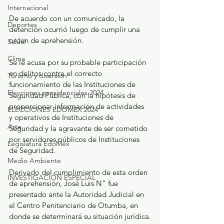
Internacional
De acuerdo con un comunicado, la 
Deportes
detención ocurrió luego de cumplir una 
orden de aprehensión.
Salud
Clima
Se le acusa por su probable participación 
en delitos contra el correcto 
Turismo y diversión
funcionamiento de las Instituciones de 
Elecciones presidenciales 2024
Seguridad Pública, con la hipótesis de 
proporcionar información de actividades 
ELECCIONES EDOMEX 2024
y operativos de Instituciones de 
Arte
Seguridad y la agravante de ser cometido 
por servidores públicos de Instituciones 
Legislatura EdoMéx
de Seguridad.
Medio Ambiente
Derivado del cumplimiento de esta orden 
INVESTIGACIÓN ESPECIAL
de aprehensión, José Luis N” fue 
presentado ante la Autoridad Judicial en 
el Centro Penitenciario de Otumba, en 
donde se determinará su situación jurídica.