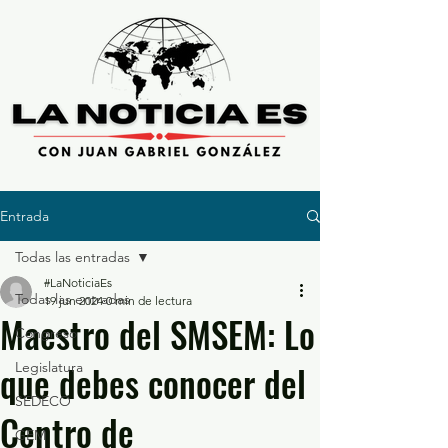
Entrada
Todas las entradas
#LaNoticiaEs
Todas las entradas
19 jun 2024
0 min de lectura
Maestro del SMSEM: Lo
Congreso
que debes conocer del
Legislatura
SEDECO
Centro de
GEM