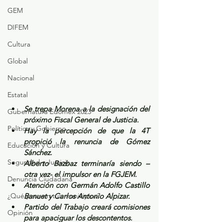
GEM
DIFEM
Cultura
Global
Nacional
Estatal
Se trepa Morena a la designación del 
Gubernatura Edoméx 2023
próximo Fiscal General de Justicia.
Política y Gobierno
Hay la percepción de que la 4T 
propició la renuncia de Gómez 
Educación y Cultura
Sánchez.
Seguridad y Justicia
Alberto Bazbaz terminaría siendo –
otra vez- el impulsor en la FGJEM.
Denuncia Ciudadana
Atención con Germán Adolfo Castillo 
¿Qué pasa en tus municipios?
Banuet y Carlos Antonio Alpizar.
Partido del Trabajo creará comisiones 
Opinión
para apaciguar los descontentos.