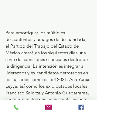
Para amortiguar los múltiples 
descontentos y amagos de desbandada, 
el Partido del Trabajo del Estado de 
México creará en los siguientes días una 
serie de comisiones especiales dentro de 
la dirigencia. La intención es integrar a 
liderazgos y ex candidatos derrotados en 
los pasados comicios del 2021. Ana Yurixi 
Leyva, así como los ex diputados locales 
Francisco Solorza y Antonio Guadarrama, 
son parte de los personajes petistas que 
tendrán cabida en la de por sí abultada 
Comisión Ejecutiva Estatal, donde hay 
muchos generales y pocos soldados. Ese 
es el PT mexiquense, una red de políticos 
y vividores con membrete, salvo sus 