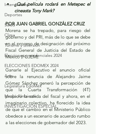
¿Qué película rodará en Metepec el 
Internacional
cineasta Tony Mark?
Deportes
POR JUAN GABRIEL GONZÁLEZ CRUZ
Salud
Morena se ha trepado, para riesgo del 
Clima
gobierno y del PRI, más de lo que se debe 
en el proceso de designación del próximo 
Turismo y diversión
Fiscal General de Justicia del Estado de 
Elecciones presidenciales 2024
México (FGJEM).
ELECCIONES EDOMEX 2024
Ganarle al Ejecutivo el anuncio oficial 
Arte
sobre la renuncia de Alejandro Jaime 
Gómez Sánchez generó la percepción de 
Legislatura EdoMéx
que la Cuarta Transformación (4T) 
Medio Ambiente
propició la salida del fiscal y ahora, en el 
imaginario colectivo, ha florecido la idea 
INVESTIGACIÓN ESPECIAL
de que el cambio en el Ministerio Público 
obedece a un escenario de acuerdo rumbo 
a las elecciones de gobernador del 2023. 