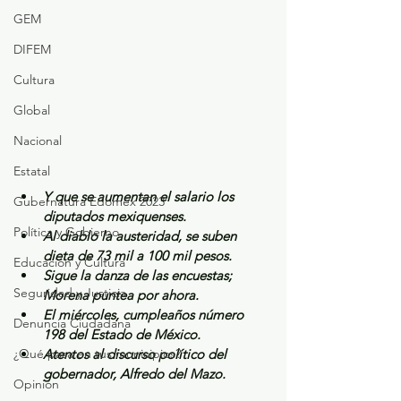
GEM
DIFEM
Cultura
Global
Nacional
Estatal
Y que se aumentan el salario los 
Gubernatura Edoméx 2023
diputados mexiquenses.
Política y Gobierno
Al diablo la austeridad, se suben 
dieta de 73 mil a 100 mil pesos.
Educación y Cultura
Sigue la danza de las encuestas; 
Seguridad y Justicia
Morena puntea por ahora.
El miércoles, cumpleaños número 
Denuncia Ciudadana
198 del Estado de México.
¿Qué pasa en tus municipios?
Atentos al discurso político del 
gobernador, Alfredo del Mazo.
Opinión