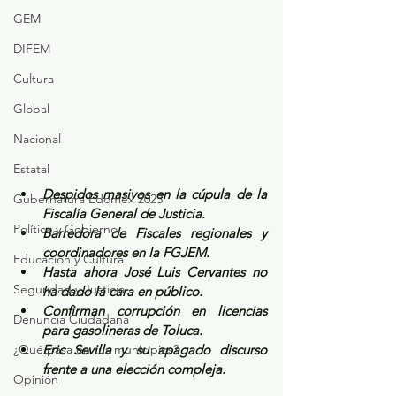
GEM
DIFEM
Cultura
Global
Nacional
Estatal
Despidos masivos en la cúpula de la 
Gubernatura Edoméx 2023
Fiscalía General de Justicia.
Política y Gobierno
Barredora de Fiscales regionales y 
coordinadores en la FGJEM.
Educación y Cultura
Hasta ahora José Luis Cervantes no 
Seguridad y Justicia
ha dado la cara en público.
Confirman corrupción en licencias 
Denuncia Ciudadana
para gasolineras de Toluca.
¿Qué pasa en tus municipios?
Eric Sevilla y su apagado discurso 
frente a una elección compleja.
Opinión