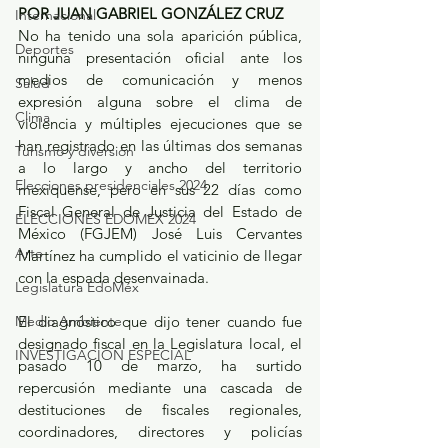
POR JUAN GABRIEL GONZÁLEZ CRUZ
Internacional
No ha tenido una sola aparición pública, 
Deportes
ninguna presentación oficial ante los 
medios de comunicación y menos 
Salud
expresión alguna sobre el clima de 
Clima
violencia y múltiples ejecuciones que se 
han registrado en las últimas dos semanas 
Turismo y diversión
a lo largo y ancho del territorio 
Elecciones presidenciales 2024
mexiquense, pero en sus 22 días como 
Fiscal General de Justicia del Estado de 
ELECCIONES EDOMEX 2024
México (FGJEM) José Luis Cervantes 
Arte
Martínez ha cumplido el vaticinio de llegar 
con la espada desenvainada.
Legislatura EdoMéx
Medio Ambiente
El diagnóstico que dijo tener cuando fue 
designado fiscal en la Legislatura local, el 
INVESTIGACIÓN ESPECIAL
pasado 10 de marzo, ha surtido 
repercusión mediante una cascada de 
destituciones de fiscales regionales, 
coordinadores, directores y policías 