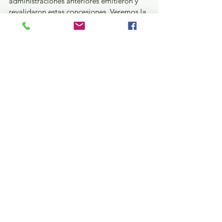
administraciones anteriores emitieron y 
revalidaron estas concesiones. Veremos la 
postura de Jorge Luis Pedraza, presidente 
de ADIGAL, sobre lo que puede ocurrir 
con parte de sus agremiados en Toluca. 
Hay todo un fondo de corrupción en la 
operación de gasolineras, mismo que 
iremos desmenuzando.
Esa reguetón de Daddy Yankee: 
“Gasolina”…