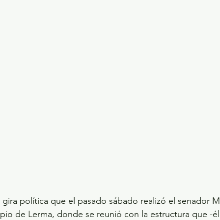
a gira política que el pasado sábado realizó el senador M
pio de Lerma, donde se reunió con la estructura que -él 