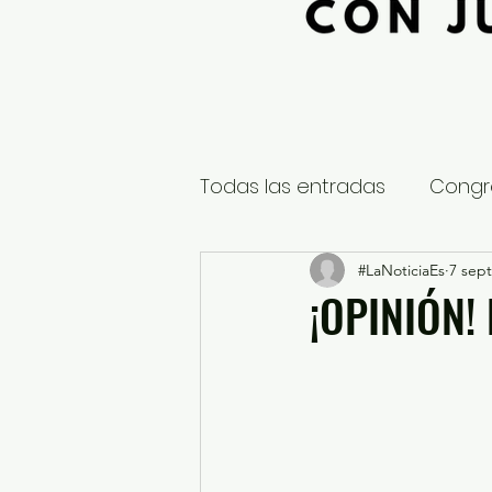
Todas las entradas
Congr
Global
Nacional
#LaNoticiaEs
7 sept
E
¡OPINIÓN!
Educación y Cultura
S
¿Qué pasa en tus municip