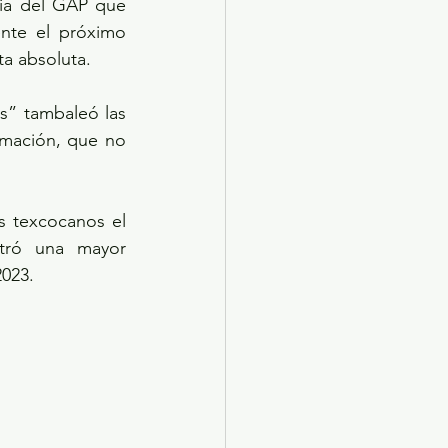
gia del GAP que 
nte el próximo 
a absoluta.
s” tambaleó las 
rmación, que no 
s texcocanos el 
stró una mayor 
023. 