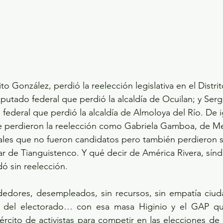
o González, perdió la reelección legislativa en el Distri
putado federal que perdió la alcaldía de Ocuilan; y Serg
federal que perdió la alcaldía de Almoloya del Río. De i
ue perdieron la reelección como Gabriela Gamboa, de M
ales que no fueron candidatos pero también perdieron s
r de Tianguistenco. Y qué decir de América Rivera, sínd
ó sin reelección.
erdedores, desempleados, sin recursos, sin empatía ciu
 del electorado… con esa masa Higinio y el GAP qui
ejército de activistas para competir en las elecciones de