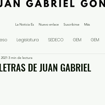
La Noticia Es
Nuevo enlace
Suscribirse
Más
eso
Legislatura
SEDECO
GEM
GEM
 2021
statal
3 min de lectura
Gubernatura Edoméx 2023
Política y
 LETRAS DE JUAN GABRIEL
eguridad y Justicia
Denuncia Ciudadana
ios?
Opinión
Internacional
Deportes