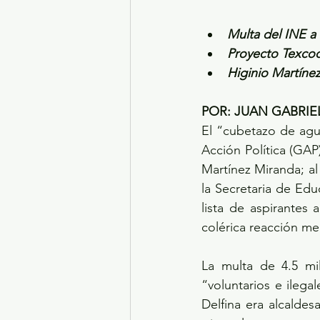
Multa del INE a
Proyecto Texcoc
Higinio Martíne
POR: JUAN GABRI
El “cubetazo de agua
Acción Política (GAP
Martínez Miranda; al
la Secretaria de Edu
lista de aspirantes 
colérica reacción med
La multa de 4.5 mi
“voluntarios e ileg
Delfina era alcalde