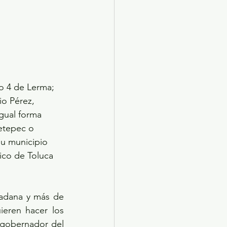
to 4 de Lerma; 
io Pérez, 
gual forma 
etepec o 
u municipio 
ico de Toluca 
dadana y más de 
eren hacer los 
 gobernador del 