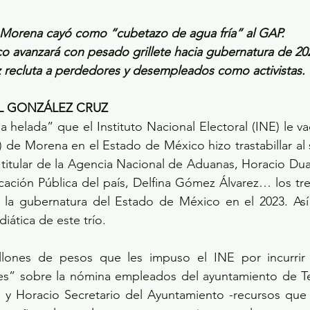
 Morena cayó como “cubetazo de agua fría” al GAP.
o avanzará con pesado grillete hacia gubernatura de 20
z recluta a perdedores y desempleados como activistas.
EL GONZÁLEZ CRUZ
 helada” que el Instituto Nacional Electoral (INE) le va
) de Morena en el Estado de México hizo trastabillar al 
 titular de la Agencia Nacional de Aduanas, Horacio Duart
cación Pública del país, Delfina Gómez Álvarez… los tres 
a la gubernatura del Estado de México en el 2023. Así 
iática de este trío.
llones de pesos que les impuso el INE por incurrir
ales” sobre la nómina empleados del ayuntamiento de T
sa y Horacio Secretario del Ayuntamiento -recursos que