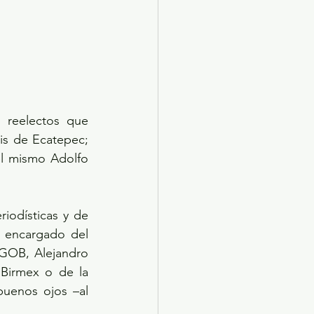
 reelectos que 
is de Ecatepec; 
l mismo Adolfo 
odísticas y de 
 encargado del 
GOB, Alejandro 
Birmex o de la 
uenos ojos –al 