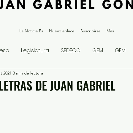
La Noticia Es
Nuevo enlace
Suscribirse
Más
eso
Legislatura
SEDECO
GEM
GEM
t 2021
statal
3 min de lectura
Gubernatura Edoméx 2023
Política y
 LETRAS DE JUAN GABRIEL
eguridad y Justicia
Denuncia Ciudadana
ios?
Opinión
Internacional
Deportes