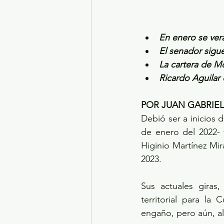
En enero se verá
El senador sigu
La cartera de M
Ricardo Aguilar
POR JUAN GABRIE
Debió ser a inicios 
de enero del 2022- v
Higinio Martínez Mi
2023.
Sus actuales giras,
territorial para la
engaño, pero aún, a