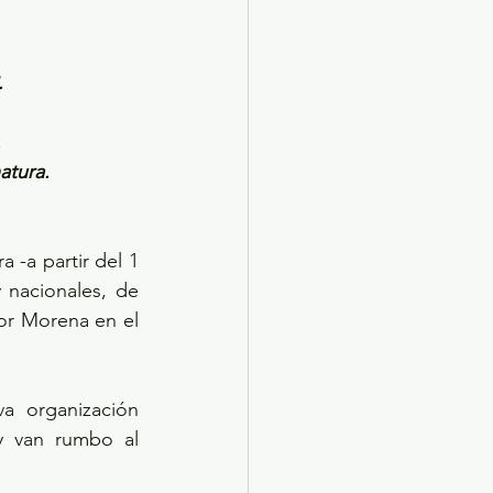
.
.
atura.
-a partir del 1 
 nacionales, de 
or Morena en el 
a organización 
y van rumbo al 