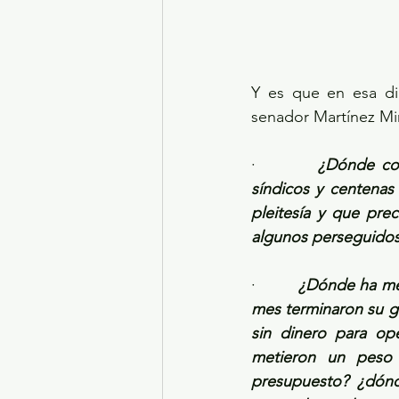
Y es que en esa di
senador Martínez Mi
·         
¿Dónde col
síndicos y centenas
pleitesía y que pre
algunos perseguidos 
·         
¿Dónde ha met
mes terminaron su ge
sin dinero para ope
metieron un peso 
presupuesto? ¿dónd