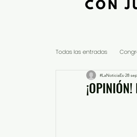
Todas las entradas
Congr
Global
Nacional
#LaNoticiaEs
28 sep
E
¡OPINIÓN!
Educación y Cultura
S
¿Qué pasa en tus municip