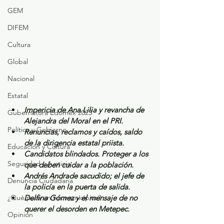
GEM
DIFEM
Cultura
Global
Nacional
Estatal
Impericia de Ana Lilia y revancha de 
Gubernatura Edoméx 2023
Alejandra del Moral en el PRI.
Política y Gobierno
Renuncias, reclamos y caídos, saldo 
de la dirigencia estatal priista.
Educación y Cultura
Candidatos blindados. Proteger a los 
Seguridad y Justicia
que deben cuidar a la población.
Andrés Andrade sacudido; el jefe de 
Denuncia Ciudadana
la policía en la puerta de salida.
¿Qué pasa en tus municipios?
Delfina Gómez y el mensaje de no 
querer el desorden en Metepec.
Opinión