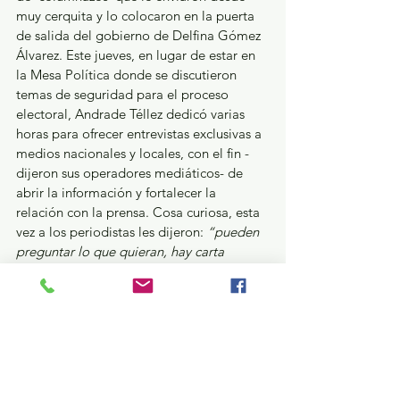
muy cerquita y lo colocaron en la puerta 
de salida del gobierno de Delfina Gómez 
Álvarez. Este jueves, en lugar de estar en 
la Mesa Política donde se discutieron 
temas de seguridad para el proceso 
electoral, Andrade Téllez dedicó varias 
horas para ofrecer entrevistas exclusivas a 
medios nacionales y locales, con el fin -
dijeron sus operadores mediáticos- de 
abrir la información y fortalecer la 
relación con la prensa. Cosa curiosa, esta 
vez a los periodistas les dijeron: 
“pueden 
preguntar lo que quieran, hay carta 
abierta
”. No tenía de otra el Jefe de la 
Policía Estatal; está emplazado a justificar 
su chamba y ofrecer resultados en el tema 
más álgido para el gobierno y los 
mexiquenses: la seguridad. Con eso de 
que ya lo andan corriendo y hasta 
sustituto le estuvieron placeando, Andrés 