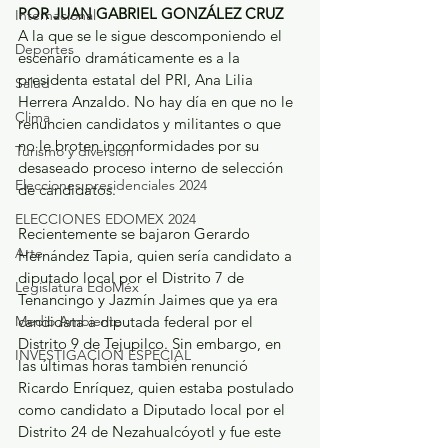
POR JUAN GABRIEL GONZÁLEZ CRUZ
Internacional
A la que se le sigue descomponiendo el 
Deportes
escenario dramáticamente es a la 
presidenta estatal del PRI, Ana Lilia 
Salud
Herrera Anzaldo. No hay día en que no le 
Clima
renuncien candidatos y militantes o que 
no le broten inconformidades por su 
Turismo y diversión
desaseado proceso interno de selección 
Elecciones presidenciales 2024
de candidatos.
ELECCIONES EDOMEX 2024
Recientemente se bajaron Gerardo 
Arte
Hernández Tapia, quien sería candidato a 
diputado local por el Distrito 7 de 
Legislatura EdoMéx
Tenancingo y Jazmín Jaimes que ya era 
Medio Ambiente
candidata a diputada federal por el 
Distrito 9 de Tejupilco. Sin embargo, en 
INVESTIGACIÓN ESPECIAL
las últimas horas también renunció 
Ricardo Enríquez, quien estaba postulado 
como candidato a Diputado local por el 
Distrito 24 de Nezahualcóyotl y fue este 