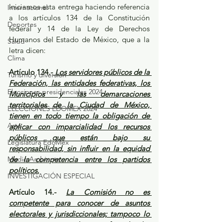
Iniciamos esta entrega haciendo referencia 
Internacional
a los artículos 134 de la Constitución 
Deportes
federal y 14 de la Ley de Derechos 
Humanos del Estado de México, que a la 
Salud
letra dicen: 
Clima
Artículo 134.-
 Los servidores públicos de la 
Turismo y diversión
Federación, las entidades federativas, los 
Elecciones presidenciales 2024
Municipios y las demarcaciones 
territoriales de la Ciudad de México, 
ELECCIONES EDOMEX 2024
tienen en todo tiempo la obligación de 
Arte
aplicar con imparcialidad los recursos 
públicos que están bajo su 
Legislatura EdoMéx
responsabilidad, sin influir en la equidad 
Medio Ambiente
de la competencia entre los partidos 
políticos.
INVESTIGACIÓN ESPECIAL
Artículo 14.-
La Comisión no es 
competente para conocer de asuntos 
electorales y jurisdiccionales; tampoco lo 