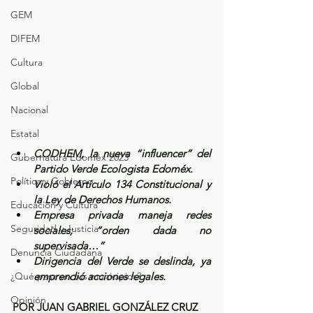
GEM
DIFEM
Cultura
Global
Nacional
Estatal
CODHEM, la nueva “influencer” del 
Gubernatura Edoméx 2023
Partido Verde Ecologista Edoméx.
Política y Gobierno
Violó el Artículo 134 Constitucional y 
la Ley de Derechos Humanos.
Educación y Cultura
Empresa privada maneja redes 
Seguridad y Justicia
sociales; “orden dada no 
supervisada…”
Denuncia Ciudadana
Dirigencia del Verde se deslinda, ya 
¿Qué pasa en tus municipios?
emprendió acciones legales.
Opinión
POR JUAN GABRIEL GONZÁLEZ CRUZ