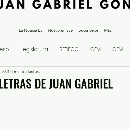
La Noticia Es
Nuevo enlace
Suscribirse
Más
eso
Legislatura
SEDECO
GEM
GEM
v 2021
statal
4 min de lectura
Gubernatura Edoméx 2023
Política y
 LETRAS DE JUAN GABRIEL
eguridad y Justicia
Denuncia Ciudadana
ios?
Opinión
Internacional
Deportes