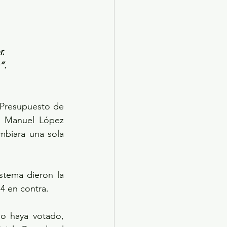
r.
”.
Presupuesto de 
s Manuel López 
biara una sola 
stema dieron la 
14 en contra.
o haya votado, 