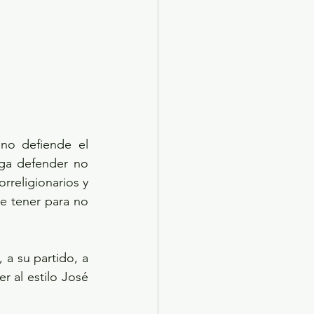
o defiende el 
ga defender no 
religionarios y 
 tener para no 
a su partido, a 
 al estilo José 