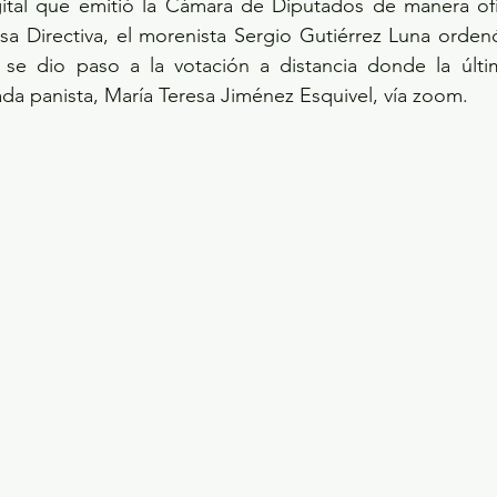
gital que emitió la Cámara de Diputados de manera ofic
a Directiva, el morenista Sergio Gutiérrez Luna ordenó 
, se dio paso a la votación a distancia donde la últim
tada panista, María Teresa Jiménez Esquivel, vía zoom. 