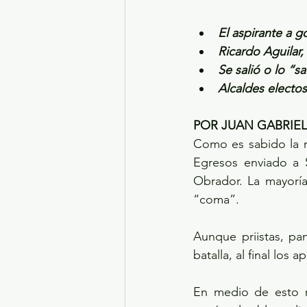
El aspirante a g
Ricardo Aguilar,
Se salió o lo “sa
Alcaldes electos
POR JUAN GABRIE
Como es sabido la 
Egresos enviado a 
Obrador. La mayoría
“coma”.
Aunque priistas, pan
batalla, al final los 
En medio de esto r