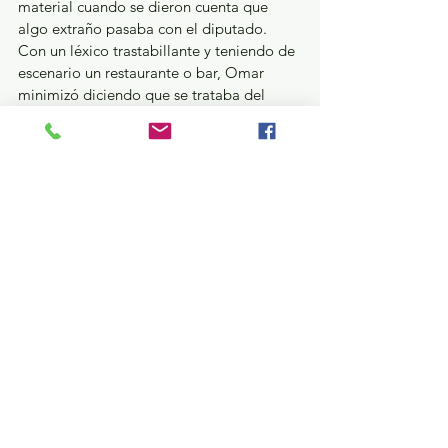
material cuando se dieron cuenta que 
algo extraño pasaba con el diputado. 
Con un léxico trastabillante y teniendo de 
escenario un restaurante o bar, Omar 
minimizó diciendo que se trataba del 
despido de “una sola compañera” y 
“dejar libre su derecho de expresarse, 
pero el PRD nunca va a ser rehén”. En 
dicho video Omar Ortega apareció con 
una ropa, pero a esa misma hora y con 
indumentaria diferente presumía en su 
página de Facebook que estaba 
laborando en la Legislatura local. 
Chistoso el diputado perredista.
Mejor la dejamos así…