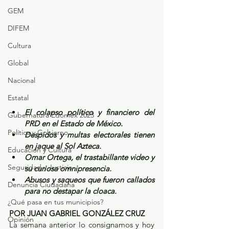
GEM
DIFEM
Cultura
Global
Nacional
Estatal
El colapso político y financiero del 
Gubernatura Edoméx 2023
PRD en el Estado de México.
Política y Gobierno
Despidos y multas electorales tienen 
en jaque al Sol Azteca.
Educación y Cultura
Omar Ortega, el trastabillante video y 
Seguridad y Justicia
su curiosa omnipresencia.
Abusos y saqueos que fueron callados 
Denuncia Ciudadana
para no destapar la cloaca.
¿Qué pasa en tus municipios?
POR JUAN GABRIEL GONZÁLEZ CRUZ
Opinión
La semana anterior lo consignamos y hoy 