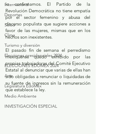
lo confirmamos. El Partido de la 
Internacional
Revolución Democrática no tiene empatía 
Deportes
por el sector femenino y abusa del 
discurso populista que sugiere acciones a 
Salud
favor de las mujeres, mismas que en los 
Clima
hechos son inexistentes. 
Turismo y diversión
El pasado fin de semana el perredismo 
Elecciones presidenciales 2024
mexiquense quedó exhibido por las 
propias trabajadoras del Comité Ejecutivo 
ELECCIONES EDOMEX 2024
Estatal al denunciar que varias de ellas han 
Arte
sido obligadas a renunciar o liquidadas de 
su fuente de ingresos sin la remuneración 
Legislatura EdoMéx
que establece la ley. 
Medio Ambiente
INVESTIGACIÓN ESPECIAL