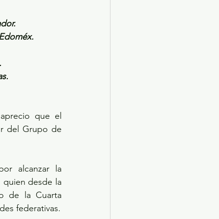
dor.
n Edoméx.
.
as.
precio que el 
r del Grupo de 
or alcanzar la 
 quien desde la 
o de la Cuarta 
des federativas.