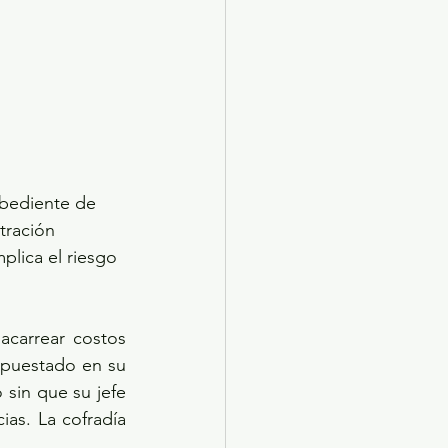
obediente de 
tración 
lica el riesgo 
carrear costos 
upuestado en su 
 sin que su jefe 
as. La cofradía 