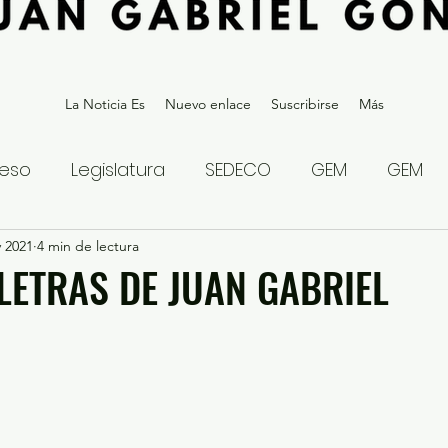
La Noticia Es
Nuevo enlace
Suscribirse
Más
eso
Legislatura
SEDECO
GEM
GEM
v 2021
statal
4 min de lectura
Gubernatura Edoméx 2023
Política y
 LETRAS DE JUAN GABRIEL
eguridad y Justicia
Denuncia Ciudadana
ios?
Opinión
Internacional
Deportes