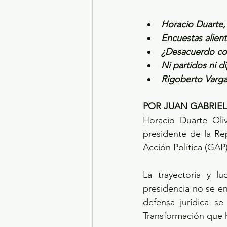
Horacio Duarte,
Encuestas alien
¿Desacuerdo con
Ni partidos ni 
Rigoberto Vargas
POR JUAN GABRIE
Horacio Duarte Oli
presidente de la Re
Acción Política (GA
La trayectoria y l
presidencia no se en
defensa jurídica s
Transformación que h