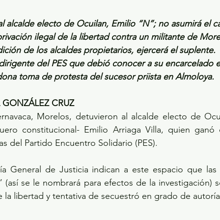
 al alcalde electo de Ocuilan, Emilio “N”; no asumirá el c
ivación ilegal de la libertad contra un militante de Mor
dición de los alcaldes propietarios, ejercerá el suplente.
l dirigente del PES que debió conocer a su encarcelado e
ona toma de protesta del sucesor priista en Almoloya.
L GONZÁLEZ CRUZ
rnavaca, Morelos, detuvieron al alcalde electo de Ocui
ero constitucional- Emilio Arriaga Villa, quien ganó 
as del Partido Encuentro Solidario (PES).
lía General de Justicia indican a este espacio que las
(así se le nombrará para efectos de la investigación) se
e la libertad y tentativa de secuestró en grado de autoría 