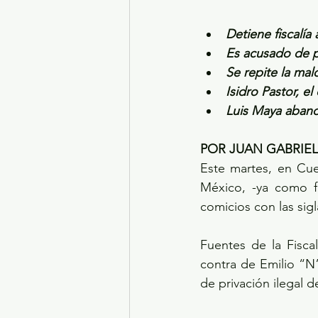
Detiene fiscalía
Es acusado de pr
Se repite la mal
Isidro Pastor, e
Luis Maya aband
POR JUAN GABRIE
Este martes, en Cue
México, -ya como fu
comicios con las sigl
Fuentes de la Fisca
contra de Emilio “N” 
de privación ilegal d