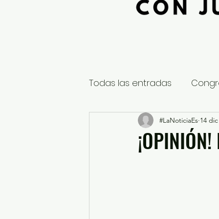
Todas las entradas
Congr
Global
Nacional
#LaNoticiaEs
14 dic
E
¡OPINIÓN!
Educación y Cultura
S
¿Qué pasa en tus municip