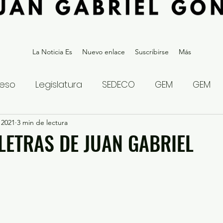
La Noticia Es
Nuevo enlace
Suscribirse
Más
eso
Legislatura
SEDECO
GEM
GEM
 2021
statal
3 min de lectura
Gubernatura Edoméx 2023
Política y
 LETRAS DE JUAN GABRIEL
eguridad y Justicia
Denuncia Ciudadana
ios?
Opinión
Internacional
Deportes