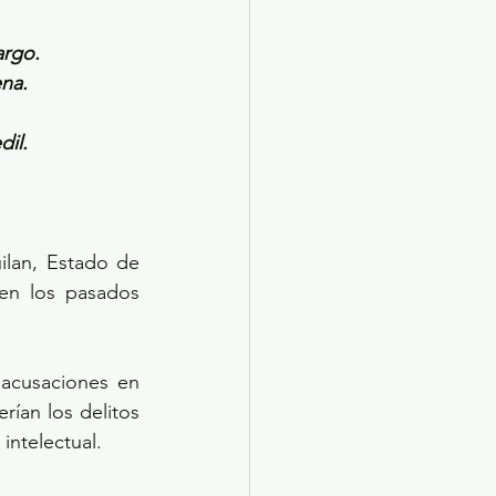
argo.
ena.
dil.
lan, Estado de 
en los pasados 
 acusaciones en 
rían los delitos 
intelectual.