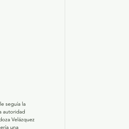
e seguía la 
a autoridad 
ndoza Velázquez 
ería una 