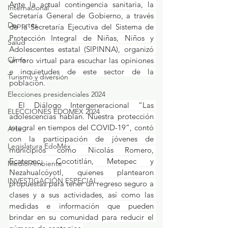
Ante la actual contingencia sanitaria, la 
Internacional
Secretaría General de Gobierno, a través 
Deportes
de la Secretaría Ejecutiva del Sistema de 
Protección Integral de Niñas, Niños y 
Salud
Adolescentes estatal (SIPINNA), organizó 
Clima
un foro virtual para escuchar las opiniones 
e inquietudes de este sector de la 
Turismo y diversión
población.
Elecciones presidenciales 2024
 El Diálogo Intergeneracional “Las 
ELECCIONES EDOMEX 2024
adolescencias hablan. Nuestra protección 
integral en tiempos del COVID-19”, contó 
Arte
con la participación de jóvenes de 
Legislatura EdoMéx
municipios como Nicolás Romero, 
Ecatepec, Cocotitlán, Metepec y 
Medio Ambiente
Nezahualcóyotl, quienes plantearon 
INVESTIGACIÓN ESPECIAL
propuestas para tener un regreso seguro a 
clases y a sus actividades, así como las 
medidas e información que pueden 
brindar en su comunidad para reducir el 