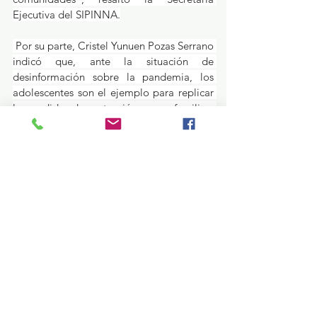
Ejecutiva del SIPINNA.
 Por su parte, Cristel Yunuen Pozas Serrano 
indicó que, ante la situación de 
desinformación sobre la pandemia, los 
adolescentes son el ejemplo para replicar 
las medidas de protección con su familia y 
su comunidad.
 Godwin González agradeció a los 
adolescentes su participación al 
enriquecer las acciones y decisiones de las 
autoridades.
 Los participantes concluyeron que al 
cuidarse ellos cuidan a su familia y a sus 
seres queridos, por lo que llamaron a 
mantenerse informados e informar a su 
círculo más cercano, y ser el ejemplo de 
muchas niñas, niños y adolescentes del 