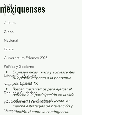
mexiquenses
GEM
DIFEM
Cultura
Global
Nacional
Estatal
Gubernatura Edoméx 2023
Política y Gobierno
Expresan niñas, niños y adolescentes 
Educación y Cultura
su opinión respecto a la pandemia 
por COVID-19.
Seguridad y Justicia
Buscan mecanismos para ejercer el 
Denuncia Ciudadana
derecho a la participación en la vida 
pública y social, a fin de poner en 
¿Qué pasa en tus municipios?
marcha estrategias de prevención y 
Opinión
atención durante la contingencia.