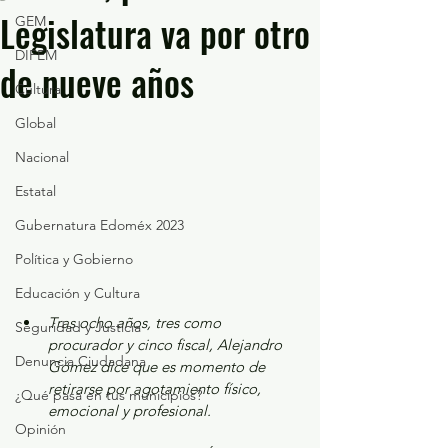
Legislatura va por otro
GEM
DIFEM
de nueve años
Cultura
Global
Nacional
Estatal
Gubernatura Edoméx 2023
Política y Gobierno
Educación y Cultura
Tras ocho años, tres como 
Seguridad y Justicia
procurador y cinco fiscal, Alejandro 
Denuncia Ciudadana
Gómez dice que es momento de 
retirarse por agotamiento físico, 
¿Qué pasa en tus municipios?
emocional y profesional.
Opinión