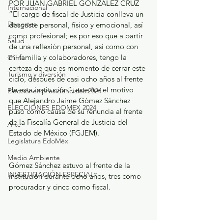
POR JUAN GABRIEL GONZÁLEZ CRUZ
Internacional
“El cargo de fiscal de Justicia conlleva un 
Deportes
desgaste personal, físico y emocional, así 
como profesional; es por eso que a partir 
Salud
de una reflexión personal, así como con 
mi familia y colaboradores, tengo la 
Clima
certeza de que es momento de cerrar este 
Turismo y diversión
ciclo, después de casi ocho años al frente 
de esta institución”, este fue el motivo 
Elecciones presidenciales 2024
que Alejandro Jaime Gómez Sánchez 
ELECCIONES EDOMEX 2024
puso como causa de su renuncia al frente 
de la Fiscalía General de Justicia del 
Arte
Estado de México (FGJEM).
Legislatura EdoMéx
Medio Ambiente
Gómez Sánchez estuvo al frente de la 
INVESTIGACIÓN ESPECIAL
institución durante ocho años, tres como 
procurador y cinco como fiscal. 