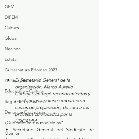
GEM
DIFEM
Cultura
Global
Nacional
Estatal
Gubernatura Edoméx 2023
El Secretario General de la 
Política y Gobierno
organización, Marco Aurelio 
Educación y Cultura
Carbajal, entregó reconocimientos y 
constancias a quienes impartieron 
Seguridad y Justicia
cursos de preparación, de cara a los 
Denuncia Ciudadana
procesos convocados por la 
USICAMM.
¿Qué pasa en tus municipios?
El Secretario General del Sindicato de 
Opinión