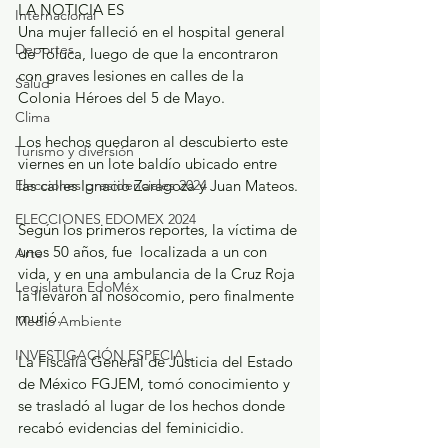
LA NOTICIA ES
Internacional
Una mujer falleció en el hospital general 
Deportes
de Toluca, luego de que la encontraron 
con graves lesiones en calles de la 
Salud
Colonia Héroes del 5 de Mayo.
Clima
Los hechos quedaron al descubierto este 
Turismo y diversión
viernes en un lote baldío ubicado entre 
Elecciones presidenciales 2024
las calles Ignacio Zaragoza y Juan Mateos.
ELECCIONES EDOMEX 2024
Según los primeros reportes, la víctima de 
unos 50 años, fue  localizada a un con 
Arte
vida, y en una ambulancia de la Cruz Roja 
Legislatura EdoMéx
la llevaron al nosocomio, pero finalmente 
murió.
Medio Ambiente
INVESTIGACIÓN ESPECIAL
La Fiscalía General de Justicia del Estado 
de México FGJEM, tomó conocimiento y 
se trasladó al lugar de los hechos donde 
recabó evidencias del feminicidio.