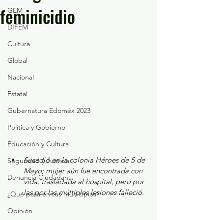
feminicidio
GEM
DIFEM
Cultura
Global
Nacional
Estatal
Gubernatura Edoméx 2023
Política y Gobierno
Educación y Cultura
Sucedió en la colonia Héroes de 5 de 
Seguridad y Justicia
Mayo; mujer aún fue encontrada con 
Denuncia Ciudadana
vida, trasladada al hospital, pero por 
las por las múltiples lesiones falleció.
¿Qué pasa en tus municipios?
Opinión