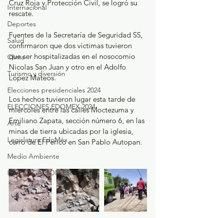
Cruz Roja y Protección Civil, se logró su 
Internacional
rescate.
Deportes
Fuentes de la Secretaría de Seguridad SS, 
Salud
confirmaron que dos víctimas tuvieron 
que ser hospitalizadas en el nosocomio 
Clima
Nicolas San Juan y otro en el Adolfo 
Turismo y diversión
López Mateos.
Elecciones presidenciales 2024
Los hechos tuvieron lugar esta tarde de 
ELECCIONES EDOMEX 2024
miércoles entre las calles Moctezuma y 
Emiliano Zapata, sección número 6, en las 
Arte
minas de tierra ubicadas por la iglesia, 
Legislatura EdoMéx
cerro de El Perico en San Pablo Autopan.
Medio Ambiente
INVESTIGACIÓN ESPECIAL