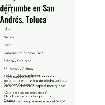
derrumbe en San
GEM
DIFEM
Andrés, Toluca
Cultura
Global
Nacional
Estatal
Gubernatura Edoméx 2023
Política y Gobierno
Educación y Cultura
Toluca- Cuatro mineros quedaron 
Seguridad y Justicia
atrapados en un mina de piedra ubicada 
Denuncia Ciudadana
en San Andrés en la capital mexiquense.
¿Qué pasa en tus municipios?
No obstante, ante la oportuna 
Opinión
intervención de paramédicos del SUEM, 