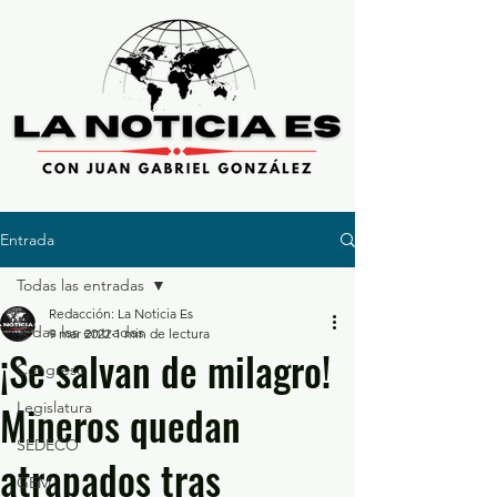
Entrada
Todas las entradas
Redacción: La Noticia Es
Todas las entradas
9 mar 2022
1 min de lectura
¡Se salvan de milagro!
Congreso
Mineros quedan
Legislatura
SEDECO
atrapados tras
GEM