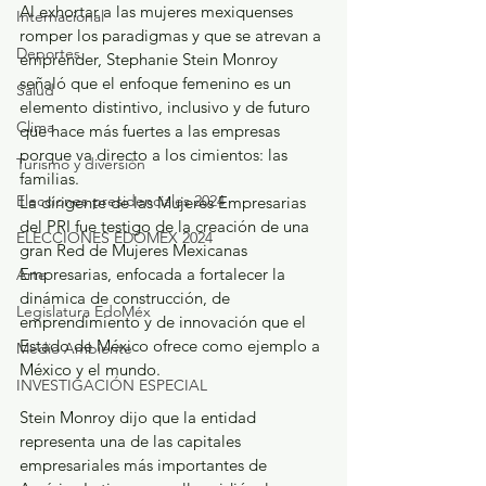
Al exhortar a las mujeres mexiquenses 
Internacional
romper los paradigmas y que se atrevan a 
Deportes
emprender, Stephanie Stein Monroy 
señaló que el enfoque femenino es un 
Salud
elemento distintivo, inclusivo y de futuro 
Clima
que hace más fuertes a las empresas 
porque va directo a los cimientos: las 
Turismo y diversión
familias.
Elecciones presidenciales 2024
La dirigente de las Mujeres Empresarias 
del PRI fue testigo de la creación de una 
ELECCIONES EDOMEX 2024
gran Red de Mujeres Mexicanas 
Empresarias, enfocada a fortalecer la 
Arte
dinámica de construcción, de 
Legislatura EdoMéx
emprendimiento y de innovación que el 
Estado de México ofrece como ejemplo a 
Medio Ambiente
México y el mundo.
INVESTIGACIÓN ESPECIAL
Stein Monroy dijo que la entidad 
representa una de las capitales 
empresariales más importantes de 