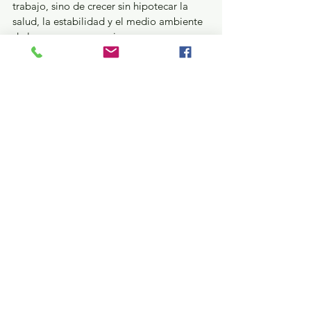
trabajo, sino de crecer sin hipotecar la 
salud, la estabilidad y el medio ambiente 
de las nuevas generaciones que merecen 
disfrutar un mundo de oportunidad y de 
seguridad”, aseveró.
Estatal
Política y Gobierno
Ver todo
Entradas recientes