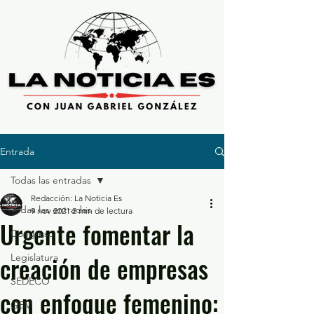
Entrada
Todas las entradas
Redacción: La Noticia Es
Todas las entradas
9 nov 2021
2 min de lectura
Urgente fomentar la
Congreso
creación de empresas
Legislatura
SEDECO
con enfoque femenino:
GEM