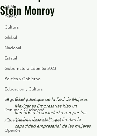
Stein Monroy
GEM
DIFEM
Cultura
Global
Nacional
Estatal
Gubernatura Edoméx 2023
Política y Gobierno
Educación y Cultura
En el arranque de la Red de Mujeres 
Seguridad y Justicia
Mexicanas Empresarias hizo un 
Denuncia Ciudadana
llamado a la sociedad a romper los 
“techos de cristal” que limitan la 
¿Qué pasa en tus municipios?
capacidad empresarial de las mujeres.
Opinión