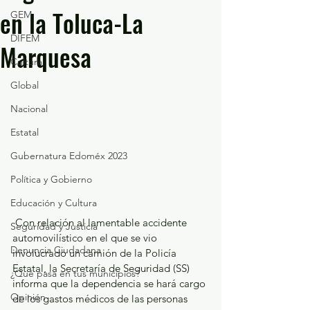
en la Toluca-La
GEM
DIFEM
Marquesa
Cultura
Global
Nacional
Estatal
Gubernatura Edoméx 2023
Política y Gobierno
Educación y Cultura
 Con relación al lamentable accidente 
Seguridad y Justicia
automovilístico en el que se vio 
Denuncia Ciudadana
involucrado un camión de la Policía 
Estatal, la Secretaría de Seguridad (SS) 
¿Qué pasa en tus municipios?
informa que la dependencia se hará cargo 
Opinión
de los gastos médicos de las personas 