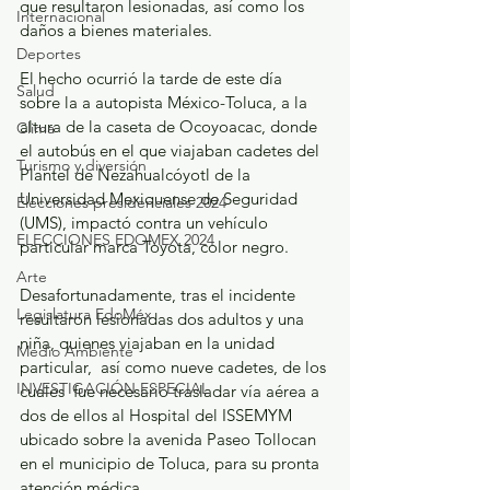
que resultaron lesionadas, así como los 
Internacional
daños a bienes materiales.
Deportes
El hecho ocurrió la tarde de este día 
Salud
sobre la a autopista México-Toluca, a la 
altura de la caseta de Ocoyoacac, donde 
Clima
el autobús en el que viajaban cadetes del 
Turismo y diversión
Plantel de Nezahualcóyotl de la 
Universidad Mexiquense de Seguridad 
Elecciones presidenciales 2024
(UMS), impactó contra un vehículo 
ELECCIONES EDOMEX 2024
particular marca Toyota, color negro.
Arte
Desafortunadamente, tras el incidente 
Legislatura EdoMéx
resultaron lesionadas dos adultos y una 
niña, quienes viajaban en la unidad 
Medio Ambiente
particular,  así como nueve cadetes, de los 
INVESTIGACIÓN ESPECIAL
cuales  fue necesario trasladar vía aérea a 
dos de ellos al Hospital del ISSEMYM 
ubicado sobre la avenida Paseo Tollocan 
en el municipio de Toluca, para su pronta 
atención médica.