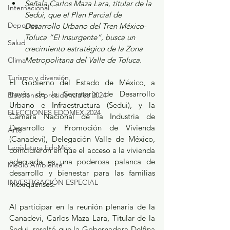
Señala Carlos Maza Lara, titular de la 
Internacional
Sedui, que el Plan Parcial de 
Deportes
Desarrollo Urbano del Tren México-
Toluca “El Insurgente”, busca un 
Salud
crecimiento estratégico de la Zona 
Metropolitana del Valle de Toluca.
Clima
Turismo y diversión
El Gobierno del Estado de México, a 
través de la Secretaría de Desarrollo 
Elecciones presidenciales 2024
Urbano e Infraestructura (Sedui), y la 
ELECCIONES EDOMEX 2024
Cámara Nacional de la Industria de 
Desarrollo y Promoción de Vivienda 
Arte
(Canadevi), Delegación Valle de México, 
Legislatura EdoMéx
coincidieron en que el acceso a la vivienda 
adecuada es una poderosa palanca de 
Medio Ambiente
desarrollo y bienestar para las familias 
INVESTIGACIÓN ESPECIAL
mexiquenses. 
Al participar en la reunión plenaria de la 
Canadevi, Carlos Maza Lara, Titular de la 
Sedui, resaltó que la Gobernadora Delfina 