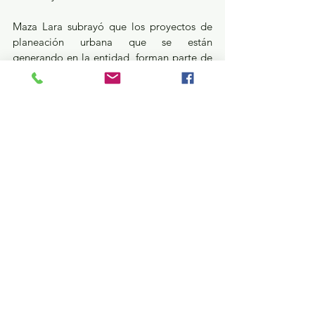
Maza Lara subrayó que los proyectos de 
planeación urbana que se están 
generando en la entidad, forman parte de 
las acciones del Gobierno de la Maestra 
Delfina Gómez con las que se alinea a la 
estrategia de vivienda de la Presidenta de 
México Claudia Sheinbaum Pardo, que 
contempla construir un millón de viviendas 
durante su gobierno.
Estatal
Ver todo
Entradas recientes