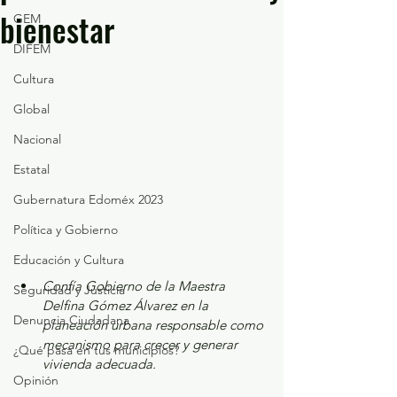
bienestar
GEM
DIFEM
Cultura
Global
Nacional
Estatal
Gubernatura Edoméx 2023
Política y Gobierno
Educación y Cultura
Confía Gobierno de la Maestra 
Seguridad y Justicia
Delfina Gómez Álvarez en la 
Denuncia Ciudadana
planeación urbana responsable como 
mecanismo para crecer y generar 
¿Qué pasa en tus municipios?
vivienda adecuada.
Opinión