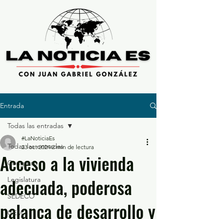
Entrada
Todas las entradas
#LaNoticiaEs
Todas las entradas
23 oct 2024
2 min de lectura
Acceso a la vivienda
Congreso
adecuada, poderosa
Legislatura
SEDECO
palanca de desarrollo y
GEM