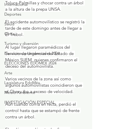
Toluca-Palmillas y chocar contra un árbol 
Internacional
a la altura de la prepa UNSA.
Deportes
El accidente automovilístico se registró la 
Salud
tarde de este domingo antes de llegar a 
Clima
El Trébol.
Turismo y diversión
Al lugar llegaron paramédicos del 
Elecciones presidenciales 2024
Servicio de Urgencias del Estado de 
México SUEM, quienes confirmaron el 
ELECCIONES EDOMEX 2024
deceso del automovilista.
Arte
Varios vecinos de la zona así como 
Legislatura EdoMéx
algunos automovilistas coincidieron que 
el Chevy iba a exceso de velocidad.
Medio Ambiente
INVESTIGACIÓN ESPECIAL
Aún cuando corría en recta, perdió el 
control hasta que se estampó de frente 
contra un árbol.