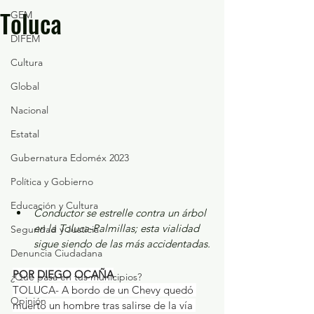
Toluca
GEM
DIFEM
Cultura
Global
Nacional
Estatal
Gubernatura Edoméx 2023
Política y Gobierno
Educación y Cultura
Conductor se estrelle contra un árbol 
en la Toluca-Palmillas; esta vialidad 
Seguridad y Justicia
sigue siendo de las más accidentadas.
Denuncia Ciudadana
POR DIEGO OCAÑA
¿Qué pasa en tus municipios?
TOLUCA- A bordo de un Chevy quedó 
Opinión
muerto un hombre tras salirse de la vía 